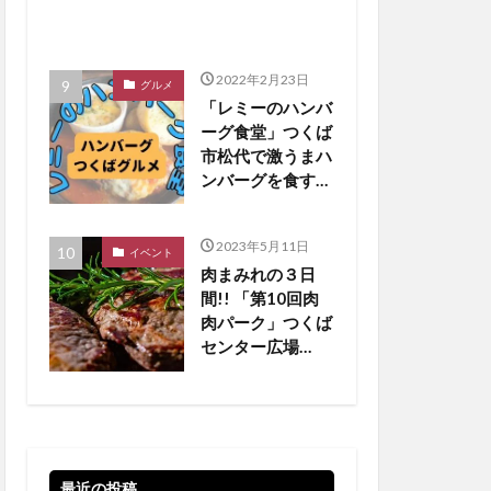
2022年2月23日
グルメ
「レミーのハンバ
ーグ食堂」つくば
市松代で激うまハ
ンバーグを食す
【つくばグルメ】
2023年5月11日
イベント
肉まみれの３日
間!! 「第10回肉
肉パーク」つくば
センター広場
【5/19•20•21 】
最近の投稿