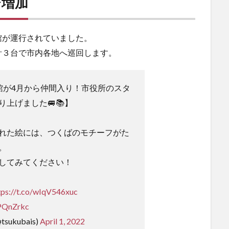
台増加
館が運行されていました。
計３台で市内各地へ巡回します。
書館が4月から仲間入り！市役所のスタ
上げました🚐📚】
れた絵には、つくばのモチーフがた
。
してみてください！
tps://t.co/wIqV546xuc
RPQnZrkc
ukubais)
April 1, 2022