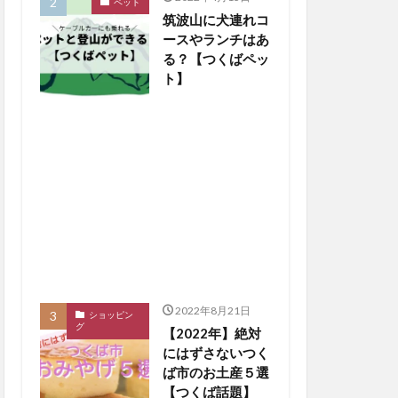
ペット
筑波山に犬連れコ
ースやランチはあ
る？【つくばペッ
ト】
2022年8月21日
ショッピン
グ
【2022年】絶対
にはずさないつく
ば市のお土産５選
【つくば話題】