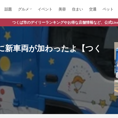
話題
グルメ
イベント
美容
住まい
交通
ペット
ラーメン
ランチ
カフェ
パスタ
イリーランキングやお得な店舗情報など、公式Lineだけの限定情報を
に新車両が加わったよ【つく