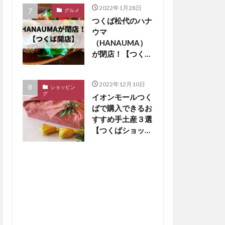
2022年1月28日
グルメ
つくば松代のハナ
ウマ
（HANAUMA）
が閉店！【つくば
閉店】
2022年12月10日
ショッピン
グ
イオンモールつく
ばで購入できるお
すすめ手土産３選
【つくばショッピ
ング】