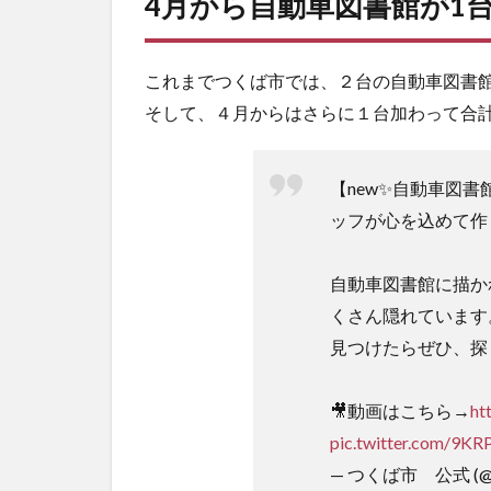
4月から自動車図書館が1
これまでつくば市では、２台の自動車図書
そして、４月からはさらに１台加わって合
【new✨自動車図
ッフが心を込めて作り
自動車図書館に描か
くさん隠れています
見つけたらぜひ、探
🎥動画はこちら→
ht
pic.twitter.com/9K
— つくば市 公式 (@ts