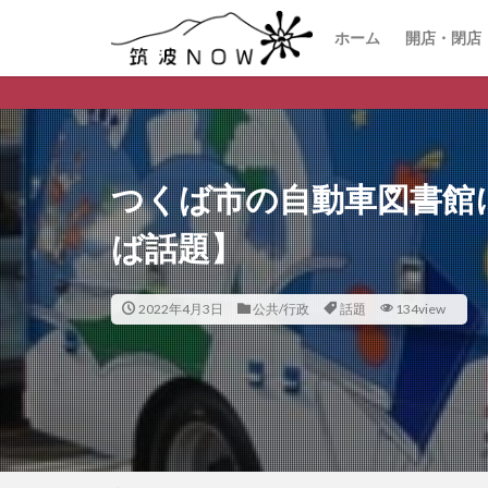
ホーム
開店・閉店
つくば市のデ
つくば市の自動車図書館
ば話題】
2022年4月3日
公共/行政
話題
134view