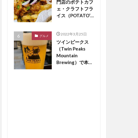
門店のポテトカフ
ェ・クラフトフラ
イス（POTATO’S
CAFE
craftfries）がつ
2022年3月25日
くば市松代にオー
グルメ
ツインピークス
プン【つくば開
（Twin Peaks
店】
Mountain
Brewing）で本場
のドイツビールが
飲める？【つくば
開店】