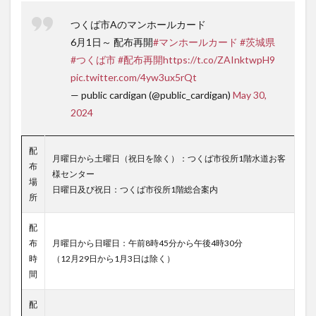
つくば市Aのマンホールカード
6月1日～ 配布再開
#マンホールカード
#茨城県
#つくば市
#配布再開
https://t.co/ZAInktwpH9
pic.twitter.com/4yw3ux5rQt
— public cardigan (@public_cardigan)
May 30,
2024
配
月曜日から土曜日（祝日を除く）：つくば市役所1階水道お客
布
様センター
場
日曜日及び祝日：つくば市役所1階総合案内
所
配
布
月曜日から日曜日：午前8時45分から午後4時30分
時
（12月29日から1月3日は除く）
間
配