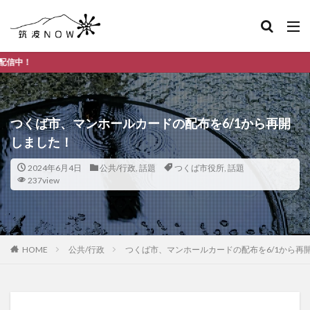
つくば市のデイ
つくば市、マンホールカードの配布を6/1から再開
しました！
2024年6月4日
公共/行政
,
話題
つくば市役所
,
話題
237view
HOME
公共/行政
つくば市、マンホールカードの配布を6/1から再