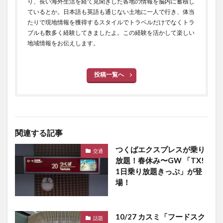
り、長い海外生活を経て見聞きした各地の情報を脳内に蓄積し
ているとか。日本語も英語も通じない土地に一人で行き、体当
たりで現地情報を獲得するスタイルでトラベルだけでなくトラ
ブルも数多く経験してきましたよ。この経験を活かして楽しい
地域情報をお伝えします。
投稿一覧へ
関連する記事
つくばエクスプレスが乗り
交通
放題！春休み〜GW 「TX!
1日乗り放題きっぷ」が登
場！
10/27 カスミ「フードスク
話題