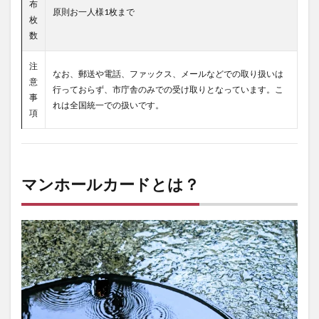
布
原則お一人様1枚まで
枚
数
注
なお、郵送や電話、ファックス、メールなどでの取り扱いは
意
行っておらず、市庁舎のみでの受け取りとなっています。こ
事
れは全国統一での扱いです。
項
マンホールカードとは？