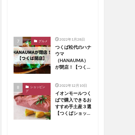
2022年1月28日
グルメ
つくば松代のハナ
ウマ
（HANAUMA）
が閉店！【つくば
閉店】
2022年12月10日
ショッピン
グ
イオンモールつく
ばで購入できるお
すすめ手土産３選
【つくばショッピ
ング】