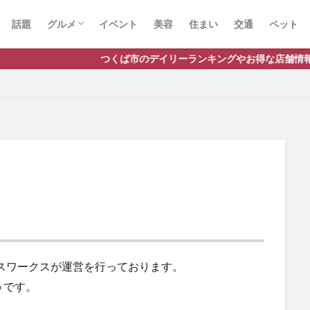
話題
グルメ
イベント
美容
住まい
交通
ペット
ラーメン
ランチ
カフェ
パスタ
つくば市のデイリーランキングやお得な店舗情報など、公式Lin
スワークスが運営を行っております。
jp です。