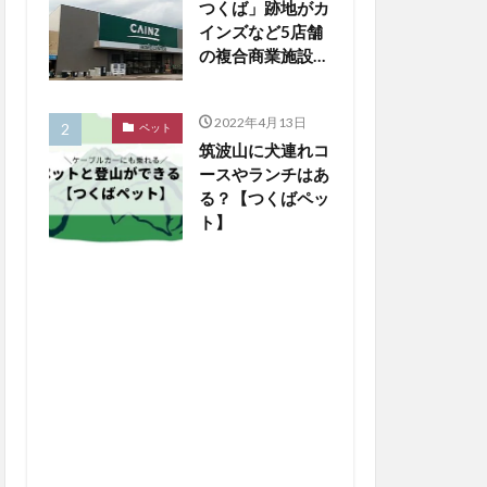
つくば」跡地がカ
インズなど5店舗
の複合商業施設に
生まれ変わる
2022年4月13日
ペット
筑波山に犬連れコ
ースやランチはあ
る？【つくばペッ
ト】