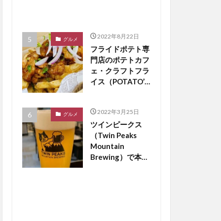
2022年8月22日
グルメ
フライドポテト専
門店のポテトカフ
ェ・クラフトフラ
イス（POTATO’S
CAFE
craftfries）がつ
2022年3月25日
くば市松代にオー
グルメ
ツインピークス
プン【つくば開
（Twin Peaks
店】
Mountain
Brewing）で本場
のドイツビールが
飲める？【つくば
開店】