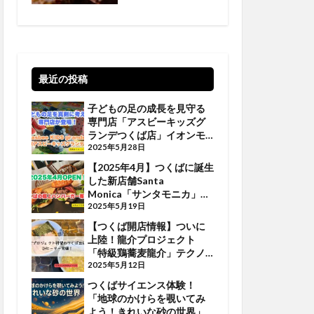
【5/19•20•21 】
最近の投稿
子どもの足の成長を見守る
専門店「アスビーキッズグ
ランデつくば店」イオンモ
ールつくばに登場
2025年5月28日
【2025年4月】つくばに誕生
した新店舗Santa
Monica「サンタモニカ」で
ジューシーなバーガーを堪
2025年5月19日
能しよう
【つくば開店情報】ついに
上陸！龍介プロジェクト
「特級鶏蕎麦龍介」テクノ
パーク桜に誕生
2025年5月12日
つくばサイエンス体験！
「地球のかけらを覗いてみ
よう！きれいな砂の世界」