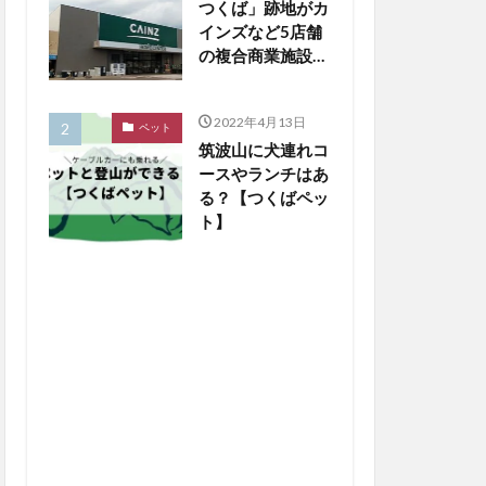
つくば」跡地がカ
インズなど5店舗
の複合商業施設に
生まれ変わる
2022年4月13日
ペット
筑波山に犬連れコ
ースやランチはあ
る？【つくばペッ
ト】