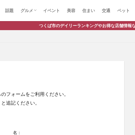
話題
グルメ
イベント
美容
住まい
交通
ペット
ラーメン
ランチ
カフェ
パスタ
つくば市のデイリーランキングやお得な店舗情報など、公式Line
らのフォームをご利用ください。
」と追記ください。
名：