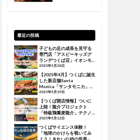
【5/19•20•21 】
最近の投稿
子どもの足の成長を見守る
専門店「アスビーキッズグ
ランデつくば店」イオンモ
ールつくばに登場
2025年5月28日
【2025年4月】つくばに誕生
した新店舗Santa
Monica「サンタモニカ」で
ジューシーなバーガーを堪
2025年5月19日
能しよう
【つくば開店情報】ついに
上陸！龍介プロジェクト
「特級鶏蕎麦龍介」テクノ
パーク桜に誕生
2025年5月12日
つくばサイエンス体験！
「地球のかけらを覗いてみ
よう！きれいな砂の世界」