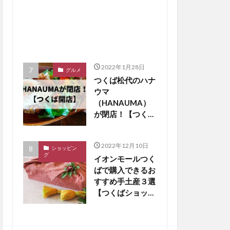
2022年1月28日
グルメ
つくば松代のハナ
ウマ
（HANAUMA）
が閉店！【つくば
閉店】
2022年12月10日
ショッピン
グ
イオンモールつく
ばで購入できるお
すすめ手土産３選
【つくばショッピ
ング】