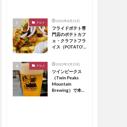
2022年8月22日
グルメ
フライドポテト専
門店のポテトカフ
ェ・クラフトフラ
イス（POTATO’S
CAFE
craftfries）がつ
2022年3月25日
くば市松代にオー
グルメ
ツインピークス
プン【つくば開
（Twin Peaks
店】
Mountain
Brewing）で本場
のドイツビールが
飲める？【つくば
開店】