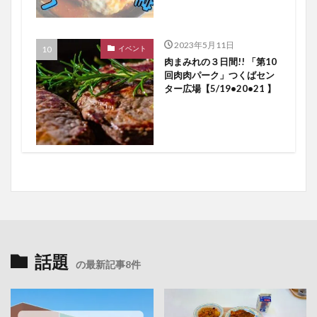
2023年5月11日
イベント
肉まみれの３日間!! 「第10
回肉肉パーク」つくばセン
ター広場【5/19•20•21 】
話題
の最新記事8件