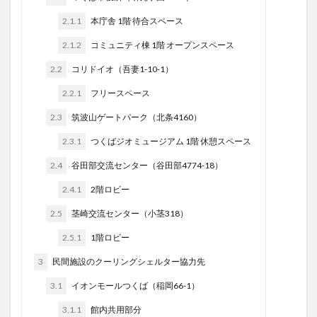
2.1.1
本庁舎 1階 待合スペース
2.1.2
コミュニティ棟 1階 オープンスペース
2.2
コリドイオ（吾妻1-10-1）
2.2.1
フリースペース
2.3
筑波山ゲートパーク（北条4160）
2.3.1
つくばジオミュージアム 1階 休憩スペース
2.4
谷田部交流センター（谷田部4774-18）
2.4.1
2階ロビー
2.5
茎崎交流センター（小茎318）
2.5.1
1階ロビー
3
民間施設のクーリングシェルター協力先
3.1
イオンモールつくば（稲岡66-1）
3.1.1
館内共用部分