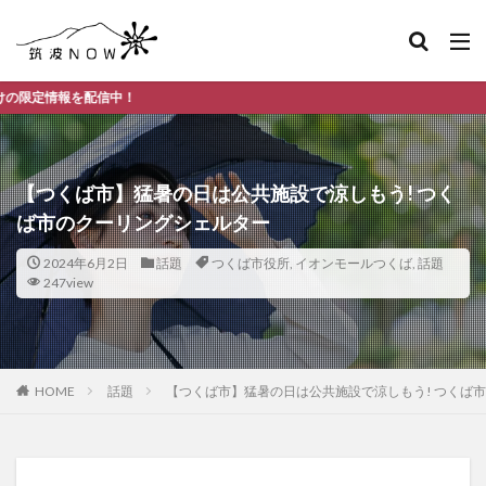
つ
【つくば市】猛暑の日は公共施設で涼しもう! つく
ば市のクーリングシェルター
2024年6月2日
話題
つくば市役所
,
イオンモールつくば
,
話題
247view
HOME
話題
【つくば市】猛暑の日は公共施設で涼しもう! つくば