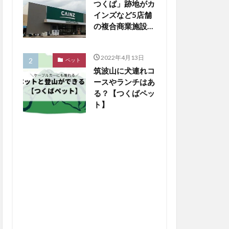
つくば」跡地がカ
インズなど5店舗
の複合商業施設に
生まれ変わる
2022年4月13日
ペット
筑波山に犬連れコ
ースやランチはあ
る？【つくばペッ
ト】