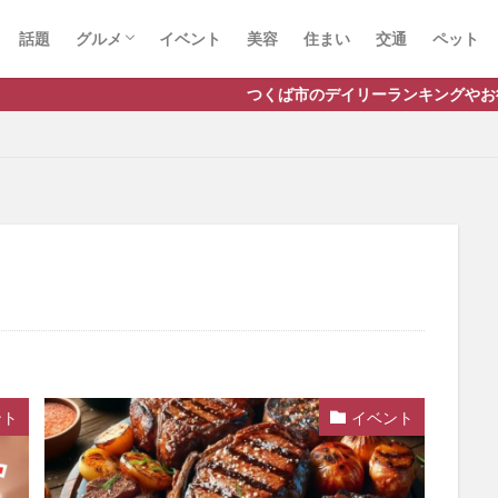
話題
グルメ
イベント
美容
住まい
交通
ペット
ラーメン
ランチ
カフェ
パスタ
つくば市のデイリーランキングやお得な店舗情報など、公式Line
ント
イベント