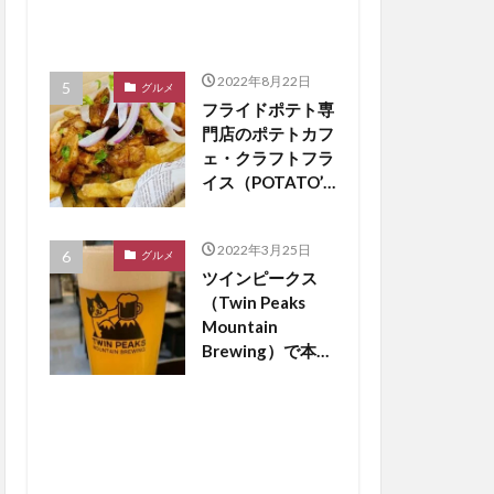
2022年8月22日
グルメ
フライドポテト専
門店のポテトカフ
ェ・クラフトフラ
イス（POTATO’S
CAFE
craftfries）がつ
2022年3月25日
くば市松代にオー
グルメ
ツインピークス
プン【つくば開
（Twin Peaks
店】
Mountain
Brewing）で本場
のドイツビールが
飲める？【つくば
開店】