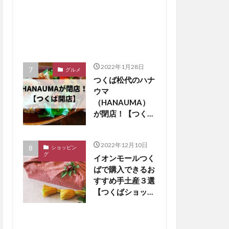
2022年1月28日
グルメ
つくば松代のハナ
ウマ
（HANAUMA）
が閉店！【つくば
閉店】
2022年12月10日
ショッピン
グ
イオンモールつく
ばで購入できるお
すすめ手土産３選
【つくばショッピ
ング】