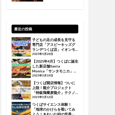
【5/19•20•21 】
最近の投稿
子どもの足の成長を見守る
専門店「アスビーキッズグ
ランデつくば店」イオンモ
ールつくばに登場
2025年5月28日
【2025年4月】つくばに誕生
した新店舗Santa
Monica「サンタモニカ」で
ジューシーなバーガーを堪
2025年5月19日
能しよう
【つくば開店情報】ついに
上陸！龍介プロジェクト
「特級鶏蕎麦龍介」テクノ
パーク桜に誕生
2025年5月12日
つくばサイエンス体験！
「地球のかけらを覗いてみ
よう！きれいな砂の世界」