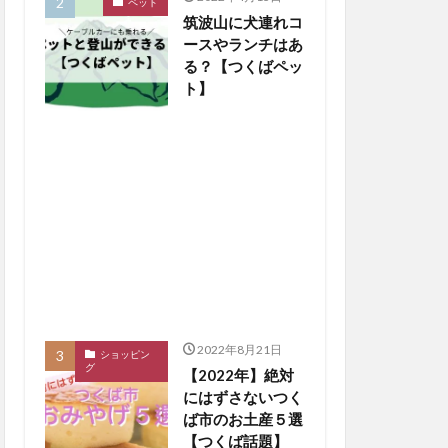
ペット
筑波山に犬連れコ
ースやランチはあ
る？【つくばペッ
ト】
2022年8月21日
ショッピン
グ
【2022年】絶対
にはずさないつく
ば市のお土産５選
【つくば話題】