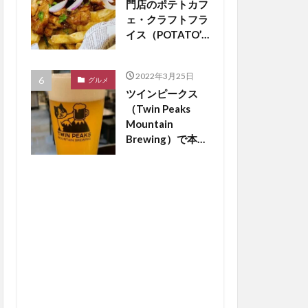
門店のポテトカフ
ェ・クラフトフラ
イス（POTATO’S
CAFE
craftfries）がつ
2022年3月25日
くば市松代にオー
グルメ
ツインピークス
プン【つくば開
（Twin Peaks
店】
Mountain
Brewing）で本場
のドイツビールが
飲める？【つくば
開店】