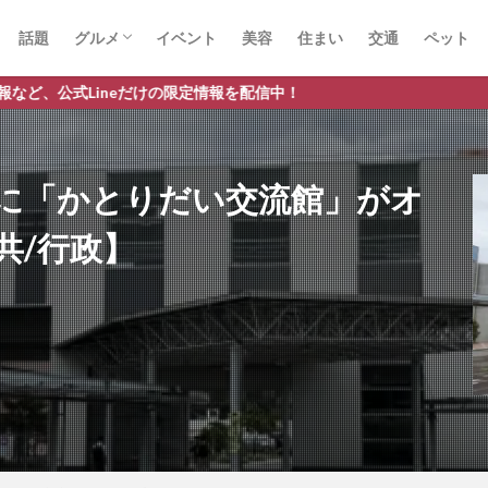
話題
グルメ
イベント
美容
住まい
交通
ペット
ラーメン
ランチ
カフェ
パスタ
だけの限定情報を配信中！
名に「かとりだい交流館」がオ
共/行政】