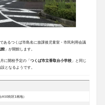
近くであるつくば市島名に放課後児童室・市民利用会議
流館
」が開館します。
4月に開校予定の「
つくば市立香取台小学校
」と同じ
施設となるようです。
台A50街区1画地）