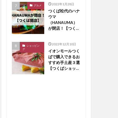
2022年1月28日
グルメ
つくば松代のハナ
ウマ
（HANAUMA）
が閉店！【つくば
閉店】
2022年12月10日
ショッピン
グ
イオンモールつく
ばで購入できるお
すすめ手土産３選
【つくばショッピ
ング】