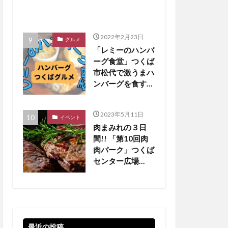
2022年2月23日
グルメ
「レミーのハンバ
ーグ食堂」つくば
市松代で激うまハ
ンバーグを食す
【つくばグルメ】
2023年5月11日
イベント
肉まみれの３日
間!! 「第10回肉
肉パーク」つくば
センター広場
【5/19•20•21 】
最近の投稿