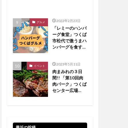
2022年2月23日
グルメ
「レミーのハンバ
ーグ食堂」つくば
市松代で激うまハ
ンバーグを食す
【つくばグルメ】
2023年5月11日
イベント
肉まみれの３日
間!! 「第10回肉
肉パーク」つくば
センター広場
【5/19•20•21 】
最近の投稿