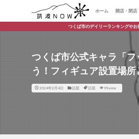
ホーム
開店・閉店
つくば市のデイリーランキングやお得な店舗情報など、公
つくば市公式キャラ「フ
う！フィギュア設置場所
2024年2月4日
話題
話題
95view