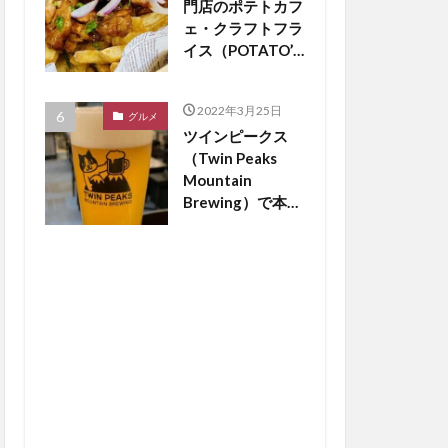
門店のポテトカフ
ェ・クラフトフラ
イス（POTATO’S
CAFE
craftfries）がつ
2022年3月25日
くば市松代にオー
グルメ
ツインピークス
プン【つくば開
（Twin Peaks
店】
Mountain
Brewing）で本場
のドイツビールが
飲める？【つくば
開店】