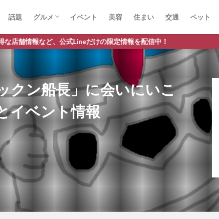
話題
グルメ
イベント
美容
住まい
交通
ペット
ラーメン
ランチ
カフェ
パスタ
式Lineだけの限定情報を配信中！
ックン船長」に会いにいこ
とイベント情報