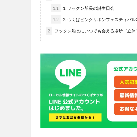
1.1
1. フックン船長の誕生日会
1.2
2. つくばピンクリボンフェスティバル2
2
フックン船長にいつでも会える場所（立体