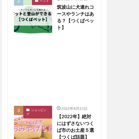
ペット
筑波山に犬連れコ
ースやランチはあ
る？【つくばペッ
ト】
2022年8月21日
ショッピン
グ
【2022年】絶対
にはずさないつく
ば市のお土産５選
【つくば話題】