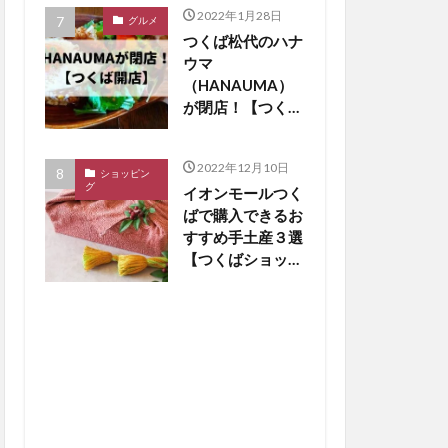
2022年1月28日
グルメ
つくば松代のハナ
ウマ
（HANAUMA）
が閉店！【つくば
閉店】
2022年12月10日
ショッピン
グ
イオンモールつく
ばで購入できるお
すすめ手土産３選
【つくばショッピ
ング】