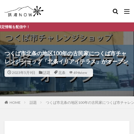
つく
つくば市北条の地区100年の古民家につくば市チャ
レンジショップ「北条イリアイテラス」がオープン
2023年5月9日
話題
北条
494view
HOME
話題
つくば市北条の地区100年の古民家につくば市チャレ