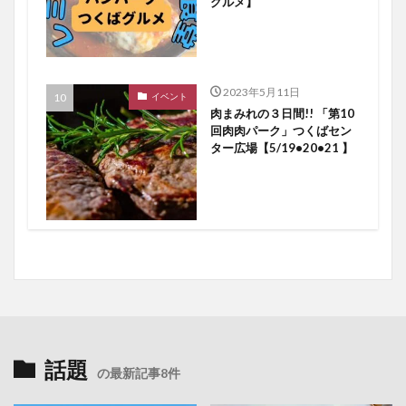
グルメ】
2023年5月11日
イベント
肉まみれの３日間!! 「第10
回肉肉パーク」つくばセン
ター広場【5/19•20•21 】
話題
の最新記事8件