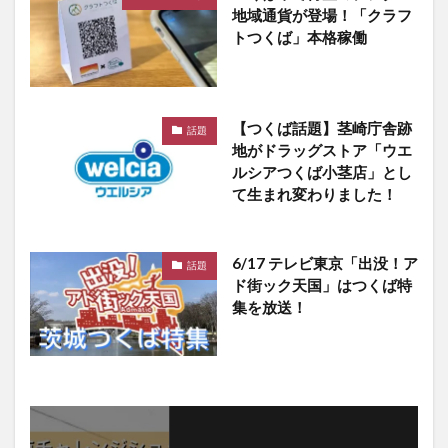
地域通貨が登場！「クラフ
トつくば」本格稼働
【つくば話題】茎崎庁舎跡
話題
地がドラッグストア「ウエ
ルシアつくば小茎店」とし
て生まれ変わりました！
6/17 テレビ東京「出没！ア
話題
ド街ック天国」はつくば特
集を放送！