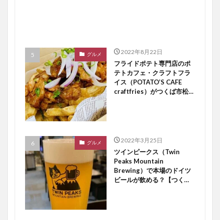
2022年8月22日
グルメ
フライドポテト専門店のポ
テトカフェ・クラフトフラ
イス（POTATO’S CAFE
craftfries）がつくば市松代
にオープン【つくば開店】
2022年3月25日
グルメ
ツインピークス（Twin
Peaks Mountain
Brewing）で本場のドイツ
ビールが飲める？【つくば
開店】