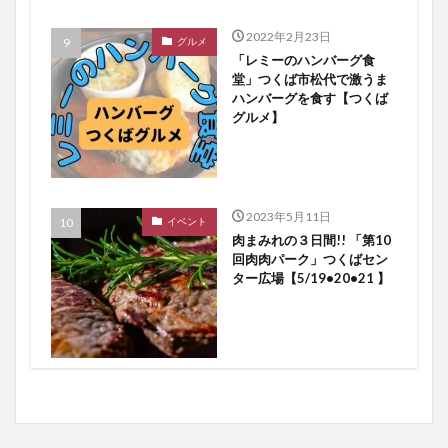
2022年2月23日
グルメ
「レミーのハンバーグ食
堂」つくば市松代で激うま
ハンバーグを食す【つくば
グルメ】
2023年5月11日
イベント
肉まみれの３日間!! 「第10
回肉肉パーク」つくばセン
ター広場【5/19•20•21 】