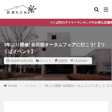
つくば市のデイリーランキングやお得な店舗情報など、公式Lineだけの限
3年ぶり開催! 谷田部オータムフェアに行こう!【つ
くばイベント】
2022年10月29日
イベント
谷田部
1112view
HOME
イベント
3年ぶり開催! 谷田部オータムフェアに行こう!【