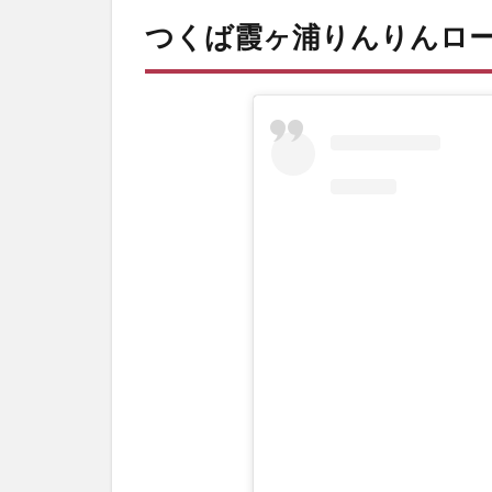
つくば霞ヶ浦りんりんロ