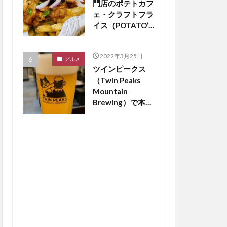
門店のポテトカフ
ェ・クラフトフラ
イス（POTATO’S
CAFE
craftfries）がつ
2022年3月25日
くば市松代にオー
グルメ
ツインピークス
プン【つくば開
（Twin Peaks
店】
Mountain
Brewing）で本場
のドイツビールが
飲める？【つくば
開店】