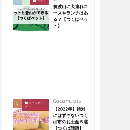
ペット
筑波山に犬連れコ
ースやランチはあ
る？【つくばペッ
ト】
2022年8月21日
ショッピン
グ
【2022年】絶対
にはずさないつく
ば市のお土産５選
【つくば話題】