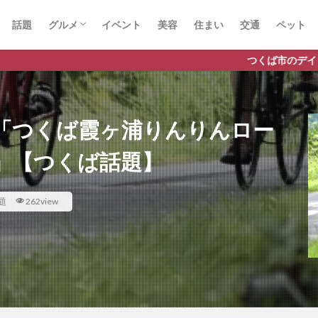
話題
グルメ
イベント
美容
住まい
交通
ペット
ラーメン
ランチ
カフェ
パスタ
つくば市のデイリーランキングやお得
「つくば霞ヶ浦りんりんロー
」【つくば話題】
題
262view