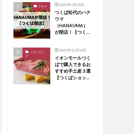
2022年1月28日
グルメ
つくば松代のハナ
ウマ
（HANAUMA）
が閉店！【つくば
閉店】
2022年12月10日
ショッピン
グ
イオンモールつく
ばで購入できるお
すすめ手土産３選
【つくばショッピ
ング】