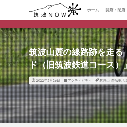
ホーム
開店・閉店
筑波山麓の線路跡を走る
ド（旧筑波鉄道コース）
2022年5月26日
アクティビティ
筑波山
,
自転車
,
話