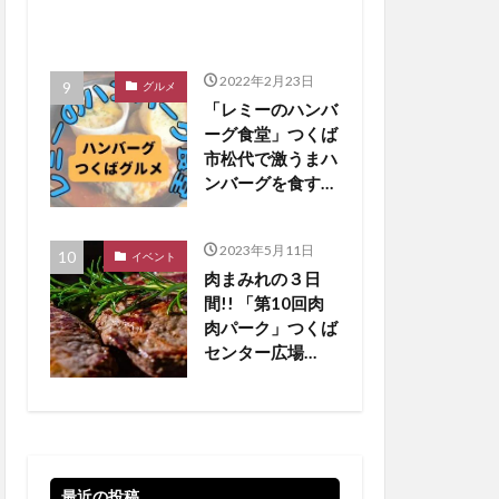
2022年2月23日
グルメ
「レミーのハンバ
ーグ食堂」つくば
市松代で激うまハ
ンバーグを食す
【つくばグルメ】
2023年5月11日
イベント
肉まみれの３日
間!! 「第10回肉
肉パーク」つくば
センター広場
【5/19•20•21 】
最近の投稿