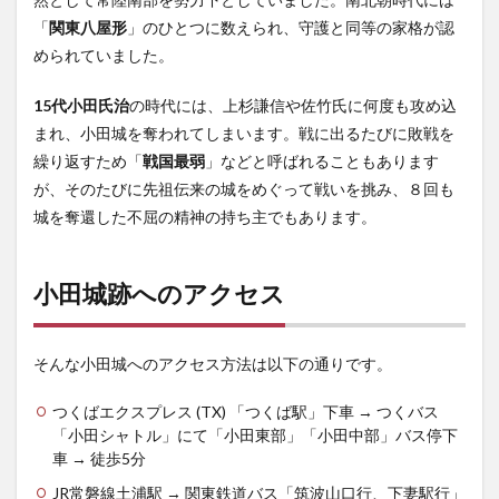
「
関東八屋形
」のひとつに数えられ、守護と同等の家格が認
められていました。
15代小田氏治
の時代には、上杉謙信や佐竹氏に何度も攻め込
まれ、小田城を奪われてしまいます。戦に出るたびに敗戦を
繰り返すため「
戦国最弱
」などと呼ばれることもあります
が、そのたびに先祖伝来の城をめぐって戦いを挑み、８回も
城を奪還した不屈の精神の持ち主でもあります。
小田城跡へのアクセス
そんな小田城へのアクセス方法は以下の通りです。
つくばエクスプレス (TX) 「つくば駅」下車 → つくバス
「小田シャトル」にて「小田東部」「小田中部」バス停下
車 → 徒歩5分
JR常磐線土浦駅 → 関東鉄道バス「筑波山口行、下妻駅行」