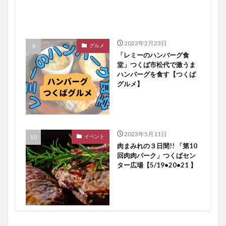
2022年2月23日
グルメ
「レミーのハンバーグ食
堂」つくば市松代で激うま
ハンバーグを食す【つくば
グルメ】
2023年5月11日
イベント
肉まみれの３日間!! 「第10
回肉肉パーク」つくばセン
ター広場【5/19•20•21 】