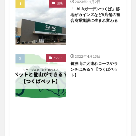
2023年11月2日
開店
「LALAガーデンつくば」跡
地がカインズなど5店舗の複
合商業施設に生まれ変わる
2022年4月13日
ペット
筑波山に犬連れコースやラ
ンチはある？【つくばペッ
ト】