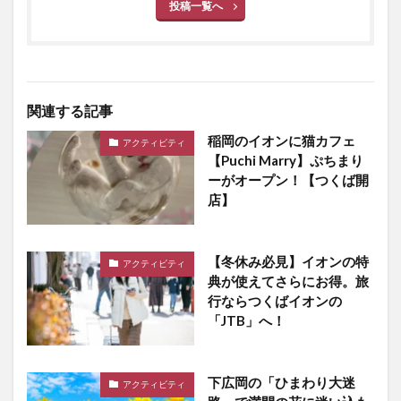
投稿一覧へ
関連する記事
稲岡のイオンに猫カフェ
アクティビティ
【Puchi Marry】ぷちまり
ーがオープン！【つくば開
店】
【冬休み必見】イオンの特
アクティビティ
典が使えてさらにお得。旅
行ならつくばイオンの
「JTB」へ！
下広岡の「ひまわり大迷
アクティビティ