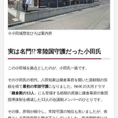
※小田城歴史ひろば案内所
実は名門!? 常陸国守護だった小田氏
この小田城を拠点としたのが、小田氏一族です。
その小田氏の初代、八田知家は鎌倉幕府を開いた源頼朝の信
頼を得て
最初の常陸守護
になりました。NHK の大河ドラマ
「
鎌倉殿の13人
」にも登場する頼朝の死後に鎌倉幕府の集団
指導体制を構成した13人の合議制メンバーのひとりです。
その後、所領が縮小し、常陸守護の地位も失いましたが、依
然として常陸南部を勢力下としていました。南北朝時代には