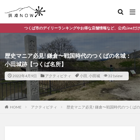
イリーランキングやお得な店舗情報など、公式Lineだけの限定情報を配信中！
歴史マニア必見! 鎌倉〜戦国時代のつくばの名城：
小田城跡【つくば名所】
2022年4月9日
アクティビティ
小田
,
小田城
321view
HOME
アクティビティ
歴史マニア必見! 鎌倉〜戦国時代のつくば