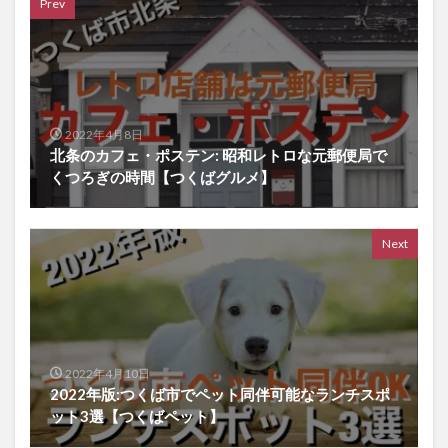
Prev
2022年4月8日
北条のカフェ・ポステン: 昭和レトロな元郵便局で
くつろぎの時間【つくばグルメ】
Next
2022年4月10日
2022年版:つくば市でペット同伴可能なランチスポ
ット3選【つくばペット】