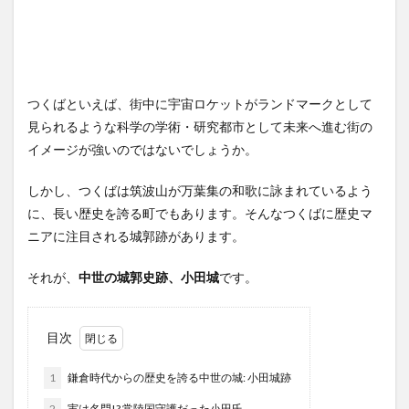
つくばといえば、街中に宇宙ロケットがランドマークとして
見られるような科学の学術・研究都市として未来へ進む街の
イメージが強いのではないでしょうか。
しかし、つくばは筑波山が万葉集の和歌に詠まれているよう
に、長い歴史を誇る町でもあります。そんなつくばに歴史マ
ニアに注目される城郭跡があります。
それが、
中世の城郭史跡、小田城
です。
目次
1
鎌倉時代からの歴史を誇る中世の城: 小田城跡
2
実は名門!? 常陸国守護だった小田氏