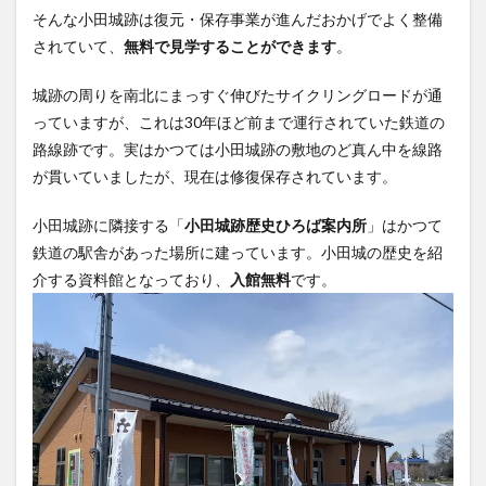
そんな小田城跡は復元・保存事業が進んだおかげでよく整備
されていて、
無料で見学することができます
。
城跡の周りを南北にまっすぐ伸びたサイクリングロードが通
っていますが、これは30年ほど前まで運行されていた鉄道の
路線跡です。実はかつては小田城跡の敷地のど真ん中を線路
が貫いていましたが、現在は修復保存されています。
小田城跡に隣接する「
小田城跡歴史ひろば案内所
」はかつて
鉄道の駅舎があった場所に建っています。小田城の歴史を紹
介する資料館となっており、
入館無料
です。