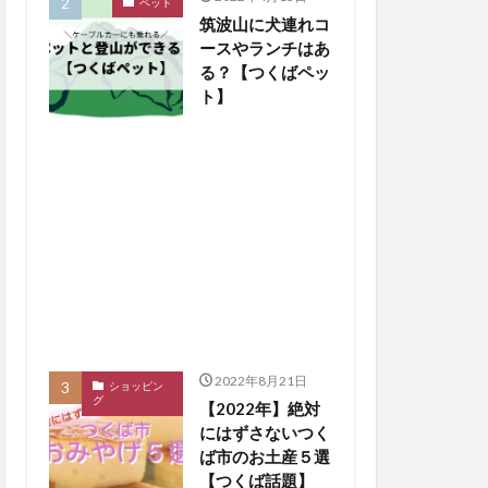
ペット
筑波山に犬連れコ
ースやランチはあ
る？【つくばペッ
ト】
2022年8月21日
ショッピン
グ
【2022年】絶対
にはずさないつく
ば市のお土産５選
【つくば話題】