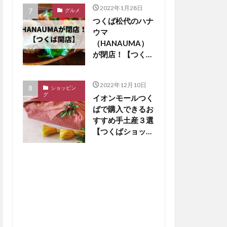
2022年1月28日
グルメ
つくば松代のハナ
ウマ
（HANAUMA）
が閉店！【つくば
閉店】
2022年12月10日
ショッピン
グ
イオンモールつく
ばで購入できるお
すすめ手土産３選
【つくばショッピ
ング】