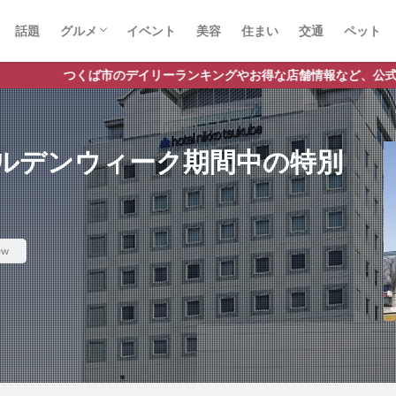
話題
グルメ
イベント
美容
住まい
交通
ペット
ラーメン
ランチ
カフェ
パスタ
デイリーランキングやお得な店舗情報など、公式Lineだけの限定情報を
ルデンウィーク期間中の特別
ew