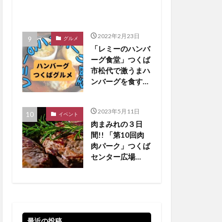
2022年2月23日
グルメ
「レミーのハンバ
ーグ食堂」つくば
市松代で激うまハ
ンバーグを食す
【つくばグルメ】
2023年5月11日
イベント
肉まみれの３日
間!! 「第10回肉
肉パーク」つくば
センター広場
【5/19•20•21 】
最近の投稿