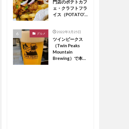
門店のポテトカフ
ェ・クラフトフラ
イス（POTATO’S
CAFE
craftfries）がつ
2022年3月25日
くば市松代にオー
グルメ
ツインピークス
プン【つくば開
（Twin Peaks
店】
Mountain
Brewing）で本場
のドイツビールが
飲める？【つくば
開店】