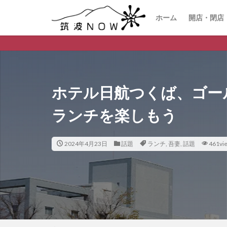
ホーム
開店・閉店
つくば市の
ホテル日航つくば、ゴー
ランチを楽しもう
2024年4月23日
話題
ランチ
,
吾妻
,
話題
461vi