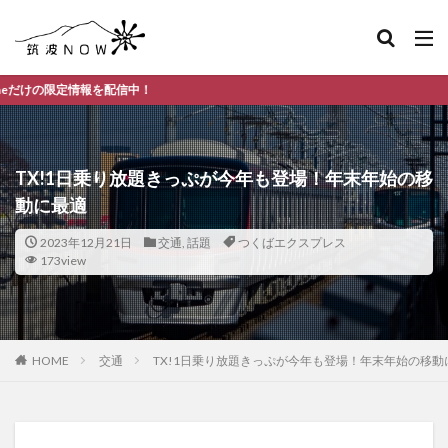
信中！
TX!1日乗り放題きっぷが今年も登場！年末年始の移
動に最適
2023年12月21日
交通
,
話題
つくばエクスプレス
173view
HOME
交通
TX!1日乗り放題きっぷが今年も登場！年末年始の移動