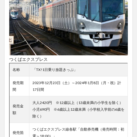
つくばエクスプレス
名称
「TX!1日乗り放題きっぷ」
発売期
2023年12月23日（土）～2024年1月8日（月・祝）計
間
17日間
大人2420円 ※12歳以上（13歳未満の小学生を除く）
発売金
小児690円 ※6歳以上12歳未満（小学校入学前の6歳を
額
除く）
つくばエクスプレス線各駅「自動券売機（発売時間：初
発売箇
電～18:00）」