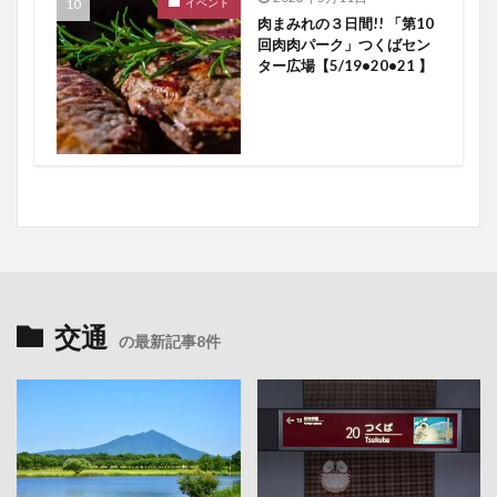
イベント
肉まみれの３日間!! 「第10
回肉肉パーク」つくばセン
ター広場【5/19•20•21 】
交通
の最新記事8件