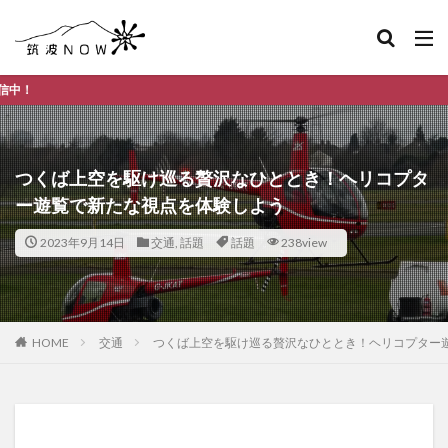
つくば市のデイリー
つくば上空を駆け巡る贅沢なひととき！ヘリコプタ
ー遊覧で新たな視点を体験しよう
2023年9月14日
交通
,
話題
話題
238view
HOME
交通
つくば上空を駆け巡る贅沢なひととき！ヘリコプター