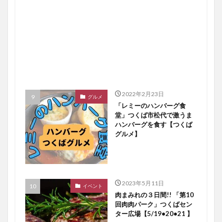
2022年2月23日
グルメ
「レミーのハンバーグ食
堂」つくば市松代で激うま
ハンバーグを食す【つくば
グルメ】
2023年5月11日
イベント
肉まみれの３日間!! 「第10
回肉肉パーク」つくばセン
ター広場【5/19•20•21 】