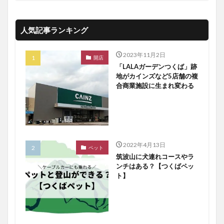
人気記事ランキング
2023年11月2日
開店
「LALAガーデンつくば」跡
地がカインズなど5店舗の複
合商業施設に生まれ変わる
2022年4月13日
ペット
筑波山に犬連れコースやラ
ンチはある？【つくばペッ
ト】