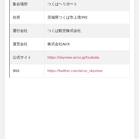
集合場所
つくばヘリポート
住所
茨城県つくば市上境992
運行会社
つくば航空株式会社
運営会社
株式会社AirX
公式サイト
https://skyview.airos.jp/tsukuba
SNS
https://twitter.com/airos_skyview