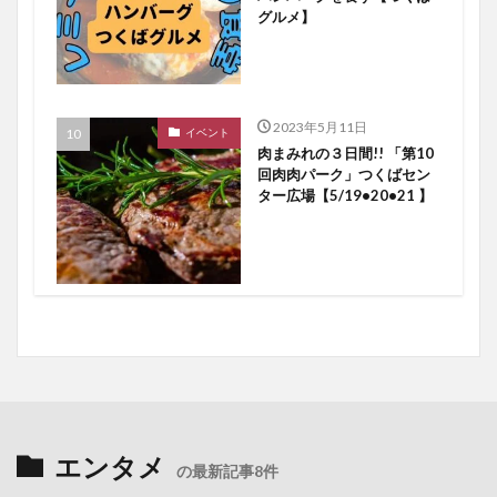
グルメ】
2023年5月11日
イベント
肉まみれの３日間!! 「第10
回肉肉パーク」つくばセン
ター広場【5/19•20•21 】
エンタメ
の最新記事8件