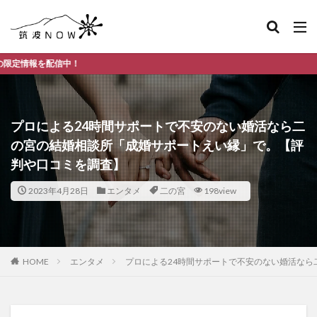
つく
プロによる24時間サポートで不安のない婚活なら二
の宮の結婚相談所「成婚サポートえい縁」で。【評
判や口コミを調査】
2023年4月28日
エンタメ
二の宮
198view
HOME
エンタメ
プロによる24時間サポートで不安のない婚活な