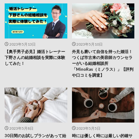
2023年5月13日
2023年5月10日
【奥手男子必見】婚活トレーナー
外見も磨いて自信を持った婚活！
下野さんの結婚相談を実際に体験
つくば市古来の美容師カウンセラ
してみた！
ーがいる結婚相談所
「MinoRas（ミノラス）」【評判
や口コミを調査】
2023年5月8日
2023年5月5日
30日間のお試しプランがあって始
時には優しく時には厳しい的確サ