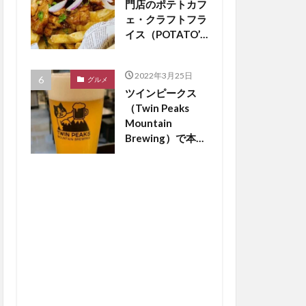
門店のポテトカフ
ェ・クラフトフラ
イス（POTATO’S
CAFE
craftfries）がつ
2022年3月25日
くば市松代にオー
グルメ
ツインピークス
プン【つくば開
（Twin Peaks
店】
Mountain
Brewing）で本場
のドイツビールが
飲める？【つくば
開店】