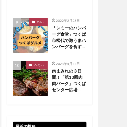
2022年2月23日
グルメ
「レミーのハンバ
ーグ食堂」つくば
市松代で激うまハ
ンバーグを食す
【つくばグルメ】
2023年5月11日
イベント
肉まみれの３日
間!! 「第10回肉
肉パーク」つくば
センター広場
【5/19•20•21 】
最近の投稿