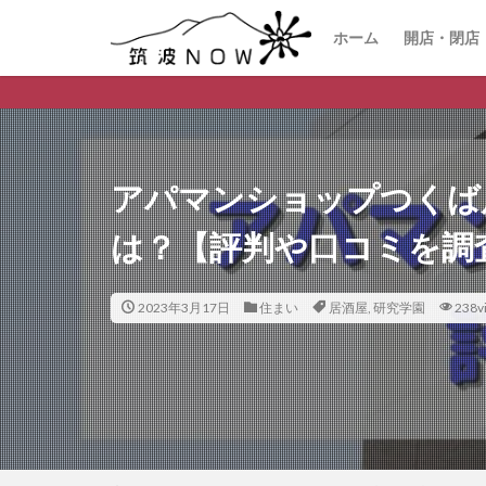
ホーム
開店・閉店
つくば
アパマンショップつくば
は？【評判や口コミを調
2023年3月17日
住まい
居酒屋
,
研究学園
238v