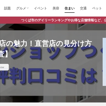
話題
グルメ
イベント
美容
住まい
交通
ペット
ラーメン
ランチ
カフェ
パスタ
市のデイリーランキングやお得な店舗情報など、公式Lineだけの限定情
店の魅力！直営店の見分け方
査】
iew