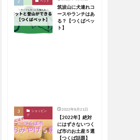
ペット
筑波山に犬連れコ
ースやランチはあ
る？【つくばペッ
ト】
2022年8月21日
ショッピン
グ
【2022年】絶対
にはずさないつく
ば市のお土産５選
【つくば話題】