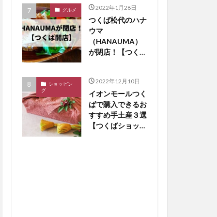
2022年1月28日
グルメ
つくば松代のハナ
ウマ
（HANAUMA）
が閉店！【つくば
閉店】
2022年12月10日
ショッピン
グ
イオンモールつく
ばで購入できるお
すすめ手土産３選
【つくばショッピ
ング】