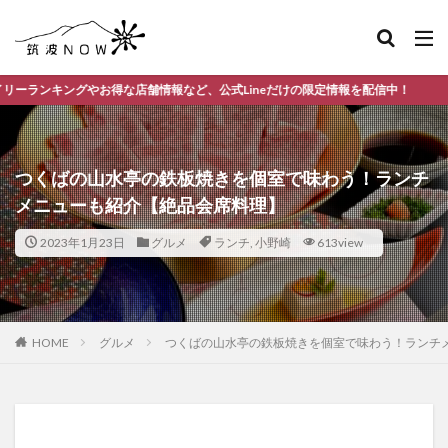
舗情報など、公式Lineだけの限定情報を配信中！
つくばの山水亭の鉄板焼きを個室で味わう！ランチ
メニューも紹介【絶品会席料理】
2023年1月23日
グルメ
ランチ
,
小野崎
613view
HOME
グルメ
つくばの山水亭の鉄板焼きを個室で味わう！ランチ