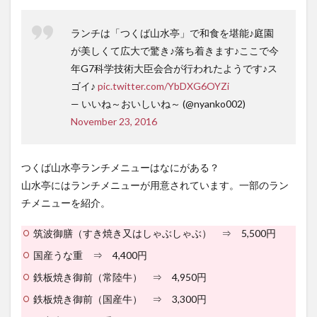
ランチは「つくば山水亭」で和食を堪能♪庭園
が美しくて広大で驚き♪落ち着きます♪ここで今
年G7科学技術大臣会合が行われたようです♪ス
ゴイ♪
pic.twitter.com/YbDXG6OYZi
— いいね～おいしいね～ (@nyanko002)
November 23, 2016
つくば山水亭ランチメニューはなにがある？
山水亭にはランチメニューが用意されています。一部のラン
チメニューを紹介。
筑波御膳（すき焼き又はしゃぶしゃぶ） ⇒ 5,500円
国産うな重 ⇒ 4,400円
鉄板焼き御前（常陸牛） ⇒ 4,950円
鉄板焼き御前（国産牛） ⇒ 3,300円