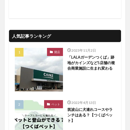
人気記事ランキング
2023年11月2日
開店
「LALAガーデンつくば」跡
地がカインズなど5店舗の複
合商業施設に生まれ変わる
2022年4月13日
ペット
筑波山に犬連れコースやラ
ンチはある？【つくばペッ
ト】