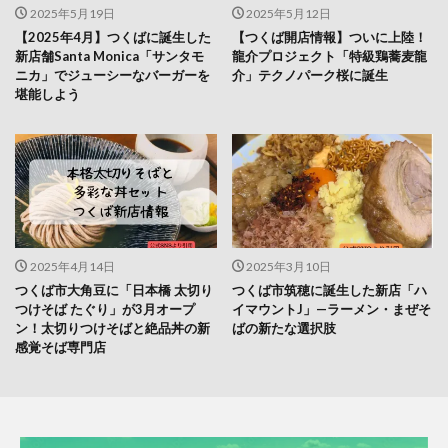
2025年5月19日
2025年5月12日
【2025年4月】つくばに誕生した
【つくば開店情報】ついに上陸！
新店舗Santa Monica「サンタモ
龍介プロジェクト「特級鶏蕎麦龍
ニカ」でジューシーなバーガーを
介」テクノパーク桜に誕生
堪能しよう
2025年4月14日
2025年3月10日
つくば市大角豆に「日本橋 太切り
つくば市筑穂に誕生した新店「ハ
つけそば たぐり」が3月オープ
イマウントJ」—ラーメン・まぜそ
ン！太切りつけそばと絶品丼の新
ばの新たな選択肢
感覚そば専門店