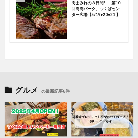
肉まみれの３日間!! 「第10
回肉肉パーク」つくばセン
ター広場【5/19•20•21 】
グルメ
の最新記事8件