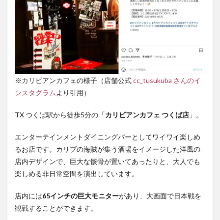
※カリビアンカフェの様子（店舗公式
cc_tusukuba さんのイ
ンスタグラム
より引用）
TX つくば駅から徒歩5分の「
カリビアンカフェ つくば店
」。
エンターテインメントダイニングバーとしてワイワイ楽しめ
るお店です。カリブの海賊が集う酒場をイメージした洋風の
店内デザインで、巨大な骸骨が置いてあったりと、大人でも
楽しめる非日常空間を演出しています。
店内には
65インチの巨大モニター
があり、大画面で日本戦を
観戦することができます。