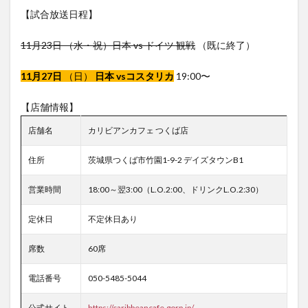
【試合放送日程】
11月23日 （水・祝）日本 vs ドイツ 観戦
（既に終了）
11月27日
（日）
日本 vsコスタリカ
19:00〜
【店舗情報】
店舗名
カリビアンカフェ つくば店
住所
茨城県つくば市竹園1-9-2 デイズタウンB1
営業時間
18:00～翌3:00（L.O.2:00、ドリンクL.O.2:30）
定休日
不定休日あり
席数
60席
電話番号
050-5485-5044
公式サイト
https://caribbeancafe.gorp.jp/