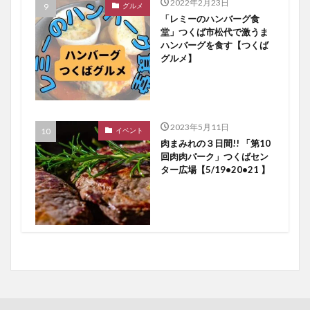
2022年2月23日
グルメ
「レミーのハンバーグ食
堂」つくば市松代で激うま
ハンバーグを食す【つくば
グルメ】
2023年5月11日
イベント
肉まみれの３日間!! 「第10
回肉肉パーク」つくばセン
ター広場【5/19•20•21 】