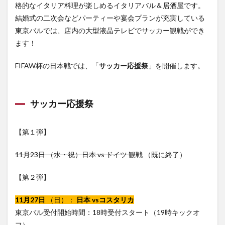
格的なイタリア料理が楽しめるイタリアバル＆居酒屋です。
結婚式の二次会などパーティーや宴会プランが充実している
東京バルでは、店内の大型液晶テレビでサッカー観戦ができ
ます！
FIFAW杯の日本戦では、「
サッカー応援祭
」を開催します。
サッカー応援祭
【第１弾】
11月23日 （水・祝）日本 vs ドイツ 観戦
（既に終了）
【第２弾】
11月27日
（日）：
日本 vsコスタリカ
東京バル受付開始時間：18時受付スタート（19時キックオ
フ）