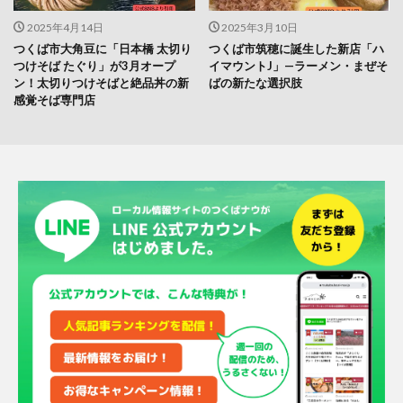
2025年4月14日
2025年3月10日
つくば市大角豆に「日本橋 太切り
つくば市筑穂に誕生した新店「ハ
つけそば たぐり」が3月オープ
イマウントJ」—ラーメン・まぜそ
ン！太切りつけそばと絶品丼の新
ばの新たな選択肢
感覚そば専門店