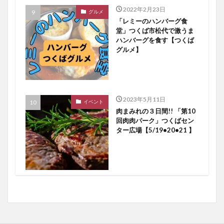
2022年2月23日
グルメ
「レミーのハンバーグ食
堂」つくば市松代で激うま
ハンバーグを食す【つくば
グルメ】
2023年5月11日
イベント
肉まみれの３日間!! 「第10
回肉肉パーク」つくばセン
ター広場【5/19•20•21 】