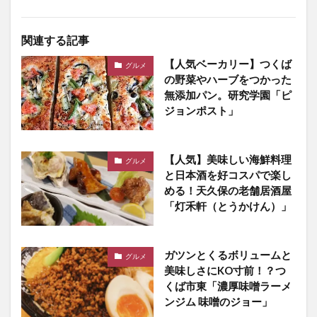
関連する記事
【人気ベーカリー】つくば
グルメ
の野菜やハーブをつかった
無添加パン。研究学園「ピ
ジョンポスト」
【人気】美味しい海鮮料理
グルメ
と日本酒を好コスパで楽し
める！天久保の老舗居酒屋
「灯禾軒（とうかけん）」
ガツンとくるボリュームと
グルメ
美味しさにKO寸前！？つ
くば市東「濃厚味噌ラーメ
ンジム 味噌のジョー」