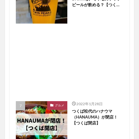
ビールが飲める？【つくば
開店】
2022年1月28日
グルメ
つくば松代のハナウマ
（HANAUMA）が閉店！
【つくば閉店】