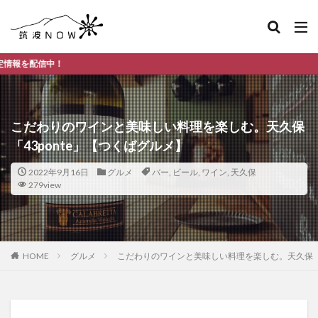
つくば市
こだわりのワインと美味しい料理を楽しむ。天久保
「43ponte」【つくばグルメ】
2022年9月16日
グルメ
バー
,
ビール
,
ワイン
,
天久保
279view
HOME
グルメ
こだわりのワインと美味しい料理を楽しむ。天久保「4