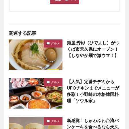
関連する記事
麺屋 秀彬（ひでよし）がつ
グルメ
くば市天久保にオープン！
【しなやか麺で激ウマ！】
【人気】定番チヂミから
グルメ
UFOチキンまでメニューが
多彩！小野崎の本格韓国料
理「ソウル家」
新感覚！しゅわふわ台湾パ
グルメ
ンケーキを食べるなら天久