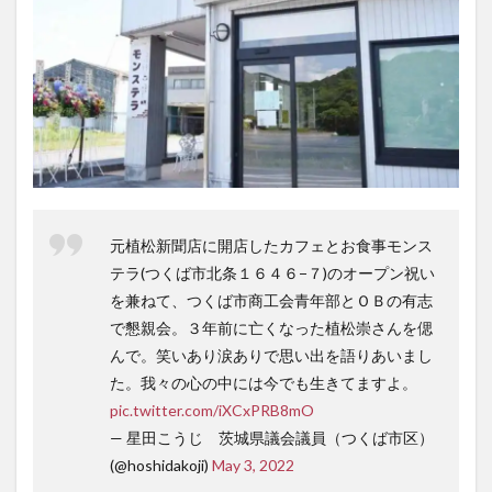
元植松新聞店に開店したカフェとお食事モンス
テラ(つくば市北条１６４６−７)のオープン祝い
を兼ねて、つくば市商工会青年部とＯＢの有志
で懇親会。３年前に亡くなった植松崇さんを偲
んで。笑いあり涙ありで思い出を語りあいまし
た。我々の心の中には今でも生きてますよ。
pic.twitter.com/iXCxPRB8mO
— 星田こうじ 茨城県議会議員（つくば市区）
(@hoshidakoji)
May 3, 2022