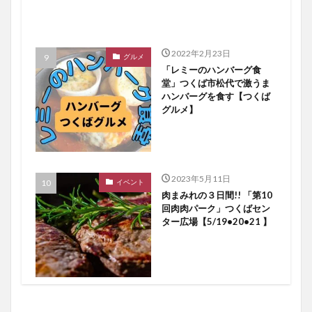
2022年2月23日
グルメ
「レミーのハンバーグ食
堂」つくば市松代で激うま
ハンバーグを食す【つくば
グルメ】
2023年5月11日
イベント
肉まみれの３日間!! 「第10
回肉肉パーク」つくばセン
ター広場【5/19•20•21 】