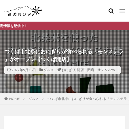
つく
つくば市北条におにぎりが食べられる「モンステラ
」がオープン【つくば開店】
2022年5月18日
グルメ
おにぎり
,
開店・閉店
797view
HOME
グルメ
つくば市北条におにぎりが食べられる「モンステラ 