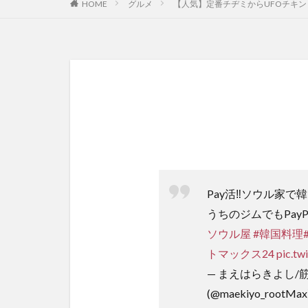
HOME
グルメ
【人気】定番チヂミからUFOチキ
Pay活‼️ソウル家で韓
うちのジムでもPayP
ソウル屋
#韓国料理
トマックス24
pic.t
— まえはらきよし/
(@maekiyo_rootMax