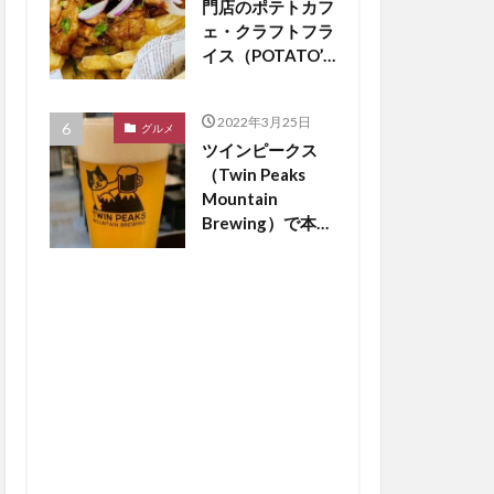
門店のポテトカフ
ェ・クラフトフラ
イス（POTATO’S
CAFE
craftfries）がつ
2022年3月25日
くば市松代にオー
グルメ
ツインピークス
プン【つくば開
（Twin Peaks
店】
Mountain
Brewing）で本場
のドイツビールが
飲める？【つくば
開店】