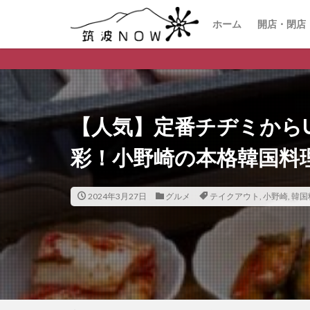
ホーム
開店・閉店
つ
【人気】定番チヂミから
彩！小野崎の本格韓国料
2024年3月27日
グルメ
テイクアウト
,
小野崎
,
韓国