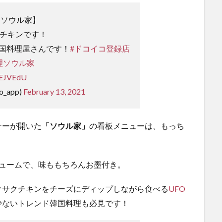
理 ソウル家】
Oチキンです！
国料理屋さんです！
#ドコイコ登録店
理ソウル家
SEJVEdU
o_app)
February 13, 2021
ナーが開いた
「ソウル家」
の看板メニューは、もっち
リュームで、味ももちろんお墨付き。
クサクチキンをチーズにディップしながら食べる
UFO
少ないトレンド韓国料理も必見です！