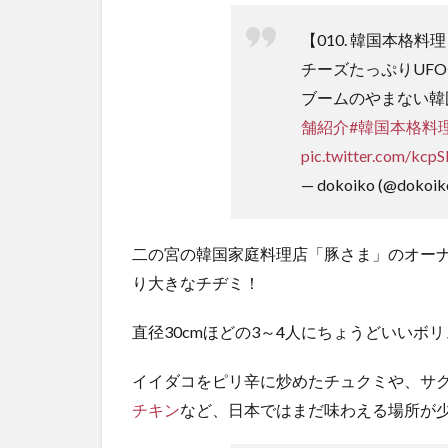
【010. 韓国本格料
チーズたっぷりUF
ブームのやまない韓
舗紹介
#韓国本格料
pic.twitter.com/kcp
— dokoiko (@dokoik
二の宮の韓国家庭料理店「豚さま」のオー
り大きなチヂミ！
直径30cmほどの3～4人にちょうどいいボ
イイダコをピリ辛に炒めたチュクミや、サ
チキン
など、日本ではまだ味わえる場所が