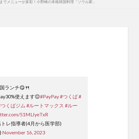
ンまでメニューが多彩！小野崎の本格韓国料理「ソウル家」
国ランチ😋🍴
ay30%使えます😌
#PayPay
#つくば
#
#つくばジム
#ルートマックス
#ルー
witter.com/51MLIyeTxR
筋トレ指導者(4月から医学部)
)
November 16, 2023