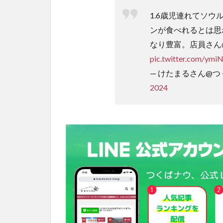
1.6歳児連れてソ
ンが食べれるとは思
なり豊富。店員さん
pic.twitter.com/ymi
— けたまるさん@つくば 
2024