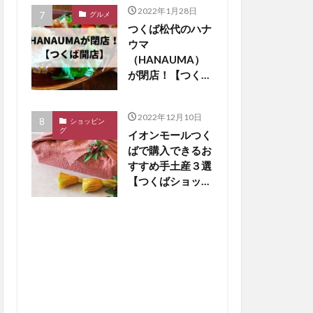
2022年1月28日
グルメ
つくば松代のハナ
ウマ
（HANAUMA）
が閉店！【つくば
閉店】
2022年12月10日
ショッピン
グ
イオンモールつく
ばで購入できるお
すすめ手土産３選
【つくばショッピ
ング】