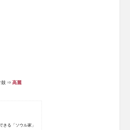
鼓 ⇒
高麗
能できる「ソウル家」