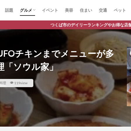
話題
グルメ
イベント
美容
住まい
交通
ペット
ラーメン
ランチ
カフェ
パスタ
くば市のデイリーランキングやお得な店舗情報など、公式Lineだけの限
UFOチキンまでメニューが多
理「ソウル家」
料理
119view