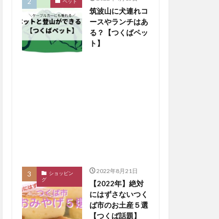
ペット
筑波山に犬連れコ
ースやランチはあ
る？【つくばペッ
ト】
2022年8月21日
ショッピン
グ
【2022年】絶対
にはずさないつく
ば市のお土産５選
【つくば話題】