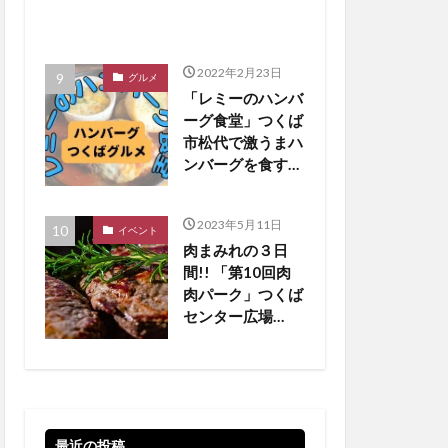
2022年2月23日
グルメ
「レミーのハンバ
ーグ食堂」つくば
市松代で激うまハ
ンバーグを食す
【つくばグルメ】
2023年5月11日
イベント
肉まみれの３日
間!! 「第10回肉
肉パーク」つくば
センター広場
【5/19•20•21 】
最近の投稿