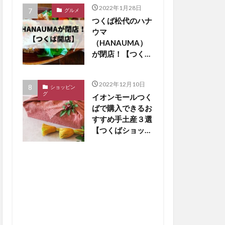
2022年1月28日
グルメ
つくば松代のハナ
ウマ
（HANAUMA）
が閉店！【つくば
閉店】
2022年12月10日
ショッピン
グ
イオンモールつく
ばで購入できるお
すすめ手土産３選
【つくばショッピ
ング】