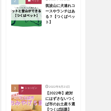
ペット
筑波山に犬連れコ
ースやランチはあ
る？【つくばペッ
ト】
2022年8月21日
ショッピン
グ
【2022年】絶対
にはずさないつく
ば市のお土産５選
【つくば話題】