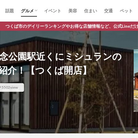
話題
グルメ
イベント
美容
住まい
交通
ペット
ラーメン
ランチ
カフェ
パスタ
ンキングやお得な店舗情報など、公式Lineだけの限定情報を配信中！
記念公園駅近くにミシュランの
紹介！【つくば開店】
5502view