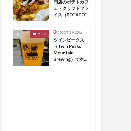
門店のポテトカフ
ェ・クラフトフラ
イス（POTATO’S
CAFE
craftfries）がつ
2022年3月25日
くば市松代にオー
グルメ
ツインピークス
プン【つくば開
（Twin Peaks
店】
Mountain
Brewing）で本場
のドイツビールが
飲める？【つくば
開店】