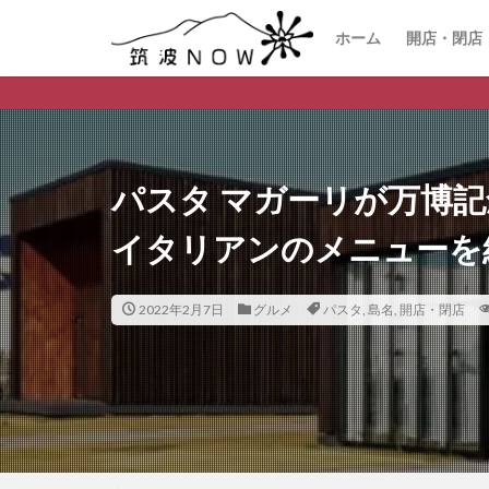
ホーム
開店・閉店
つくば市のデイリーラ
パスタ マガーリが万博
イタリアンのメニューを
2022年2月7日
グルメ
パスタ
,
島名
,
開店・閉店