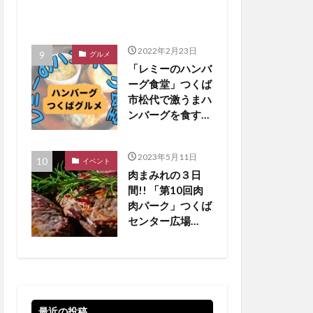
2022年2月23日
グルメ
「レミーのハンバ
ーグ食堂」つくば
市松代で激うまハ
ンバーグを食す
【つくばグルメ】
2023年5月11日
イベント
肉まみれの３日
間!! 「第10回肉
肉パーク」つくば
センター広場
【5/19•20•21 】
最近の投稿