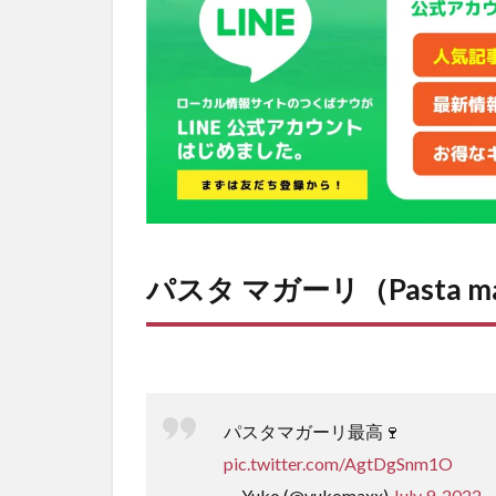
パスタ マガーリ（Pasta ma
パスタマガーリ最高🍷
pic.twitter.com/AgtDgSnm1O
— Yuko (@yukomaxx)
July 9, 2022