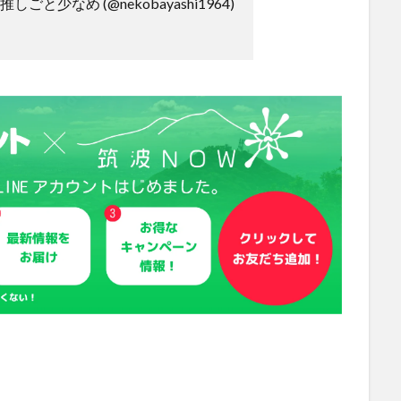
も推しごと少なめ (@nekobayashi1964)