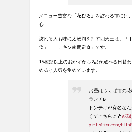
メニュー豊富な
「花むろ」
を訪れる前には
心！
訪れる人も味に太鼓判を押す四天王は、「
食」、「チキン南蛮定食」です。
15種類以上のおかずから2品が選べる日替
めると人気を集めています。
お昼はつくば市の花
ランチB
トンテキが有名なん
くてこちらに🎵
#花
pic.twitter.com/hLth