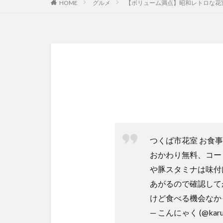
HOME
グルメ
【ボリューム満点】昭和レトロな花
つくば市花室 お食
おかわり無料、コー
や豚スタミナは味付
あがるので確認して
けど食べる機会なか
— こんにゃく (@karuk