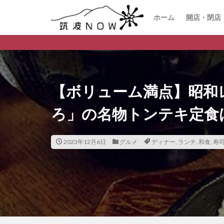
ホーム
開店・閉店
つくば
【ボリューム満点】昭和
ろ」の名物トンテキ定食
2023年12月6日
グルメ
ディナー
,
ランチ
,
和食
,
寿