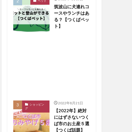
ペット
筑波山に犬連れコ
ースやランチはあ
る？【つくばペッ
ト】
2022年8月21日
ショッピン
グ
【2022年】絶対
にはずさないつく
ば市のお土産５選
【つくば話題】