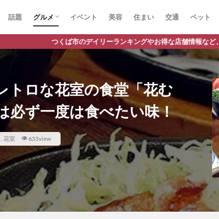
話題
グルメ
イベント
美容
住まい
交通
ペット
ラーメン
ランチ
カフェ
パスタ
市のデイリーランキングやお得な店舗情報など、公式Lineだけの限定情
レトロな花室の食堂「花む
は必ず一度は食べたい味！
司
,
花室
633view