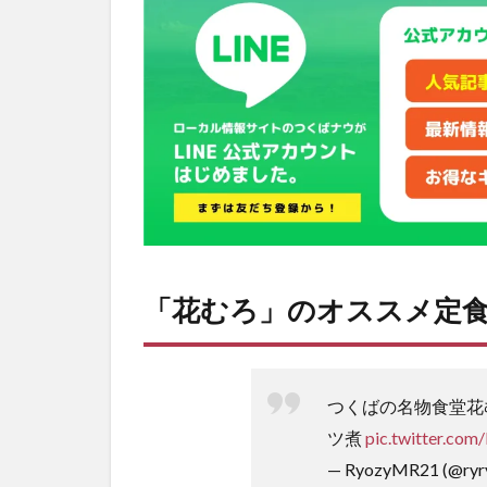
「花むろ」のオススメ定食
つくばの名物食堂花
ツ煮
pic.twitter.co
— RyozyMR21 (@ryr