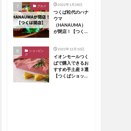
2022年1月28日
グルメ
つくば松代のハナ
ウマ
（HANAUMA）
が閉店！【つくば
閉店】
2022年12月10日
ショッピン
グ
イオンモールつく
ばで購入できるお
すすめ手土産３選
【つくばショッピ
ング】