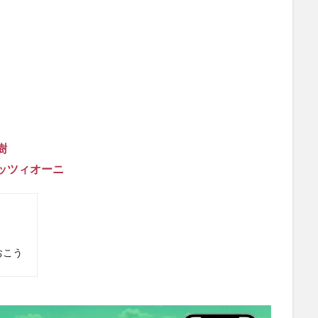
樹
ッツィオーニ
おこう