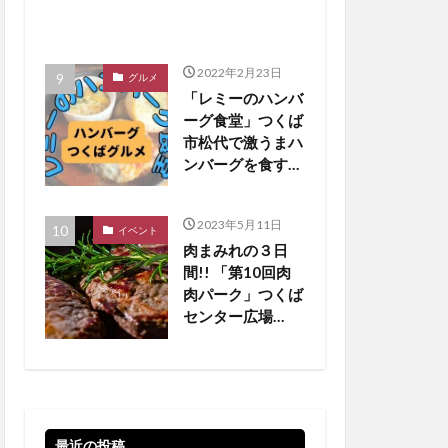
2022年2月23日
グルメ
「レミーのハンバ
ーグ食堂」つくば
市松代で激うまハ
ンバーグを食す
【つくばグルメ】
2023年5月11日
イベント
肉まみれの３日
間!! 「第10回肉
肉パーク」つくば
センター広場
【5/19•20•21 】
最近の投稿