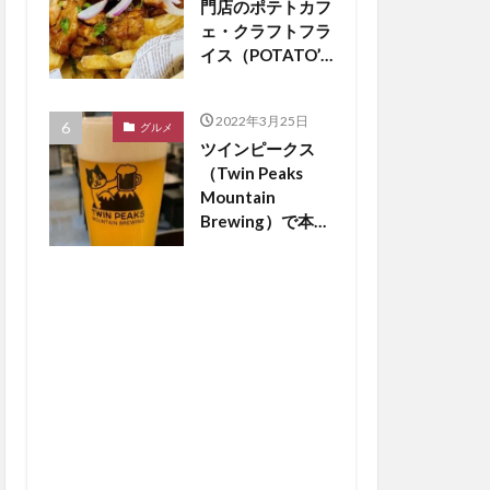
門店のポテトカフ
ェ・クラフトフラ
イス（POTATO’S
CAFE
craftfries）がつ
2022年3月25日
くば市松代にオー
グルメ
ツインピークス
プン【つくば開
（Twin Peaks
店】
Mountain
Brewing）で本場
のドイツビールが
飲める？【つくば
開店】