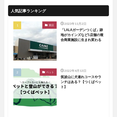
人気記事ランキング
2023年11月2日
開店
「LALAガーデンつくば」跡
地がカインズなど5店舗の複
合商業施設に生まれ変わる
2022年4月13日
ペット
筑波山に犬連れコースやラ
ンチはある？【つくばペッ
ト】