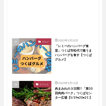
2022年2月23日
グルメ
「レミーのハンバーグ食
堂」つくば市松代で激うま
ハンバーグを食す【つくば
グルメ】
2023年5月11日
イベント
肉まみれの３日間!! 「第10
回肉肉パーク」つくばセン
ター広場【5/19•20•21 】