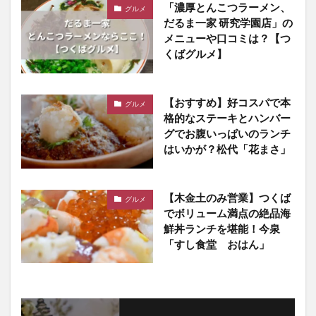
「濃厚とんこつラーメン、
グルメ
だるま一家 研究学園店」の
メニューや口コミは？【つ
くばグルメ】
【おすすめ】好コスパで本
グルメ
格的なステーキとハンバー
グでお腹いっぱいのランチ
はいかが？松代「花まさ」
【木金土のみ営業】つくば
グルメ
でボリューム満点の絶品海
鮮丼ランチを堪能！今泉
「すし食堂 おはん」