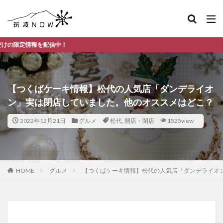
！
【つくばケーキ情報】松代の人気店「ダンデライオ
ン」実は閉店していました。他のオススメはどこ？
2022年12月21日
グルメ
松代
,
開店・閉店
1525view
HOME
グルメ
【つくばケーキ情報】松代の人気店「ダンデライオ