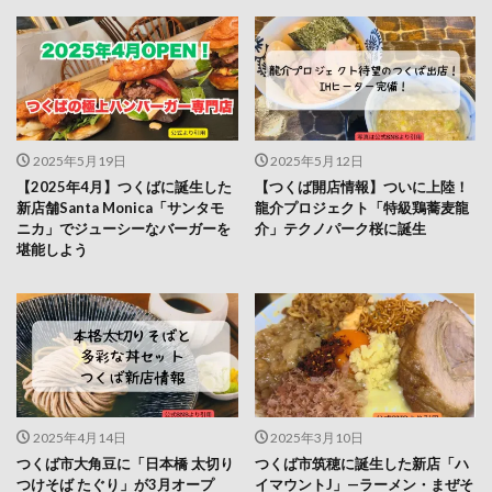
2025年5月19日
2025年5月12日
【2025年4月】つくばに誕生した
【つくば開店情報】ついに上陸！
新店舗Santa Monica「サンタモ
龍介プロジェクト「特級鶏蕎麦龍
ニカ」でジューシーなバーガーを
介」テクノパーク桜に誕生
堪能しよう
2025年4月14日
2025年3月10日
つくば市大角豆に「日本橋 太切り
つくば市筑穂に誕生した新店「ハ
つけそば たぐり」が3月オープ
イマウントJ」—ラーメン・まぜそ