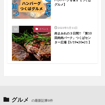
グルメ】
2023年5月11日
イベント
肉まみれの３日間!! 「第10
回肉肉パーク」つくばセン
ター広場【5/19•20•21 】
グルメ
の最新記事8件