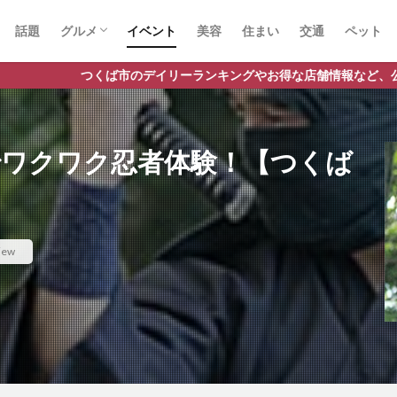
話題
グルメ
イベント
美容
住まい
交通
ペット
ラーメン
ランチ
カフェ
パスタ
デイリーランキングやお得な店舗情報など、公式Lineだけの限定情報
でワクワク忍者体験！【つくば
iew