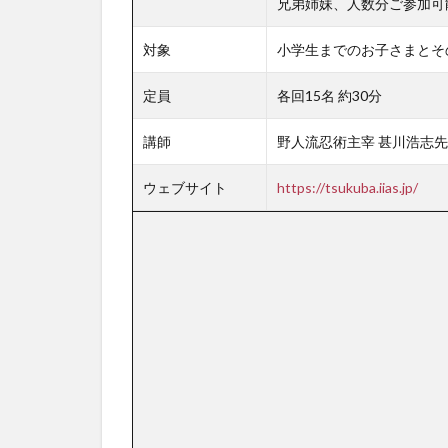
兄弟姉妹、人数分ご参加可
対象
小学生までのお子さまとそ
定員
各回15名 約30分
講師
野人流忍術主宰 甚川浩志
ウェブサイト
https://tsukuba.iias.jp/