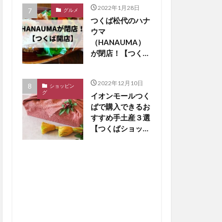
2022年1月28日
グルメ
つくば松代のハナ
ウマ
（HANAUMA）
が閉店！【つくば
閉店】
2022年12月10日
ショッピン
グ
イオンモールつく
ばで購入できるお
すすめ手土産３選
【つくばショッピ
ング】