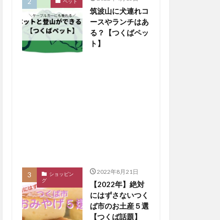
ペット
筑波山に犬連れコ
ースやランチはあ
る？【つくばペッ
ト】
2022年8月21日
ショッピン
グ
【2022年】絶対
にはずさないつく
ば市のお土産５選
【つくば話題】