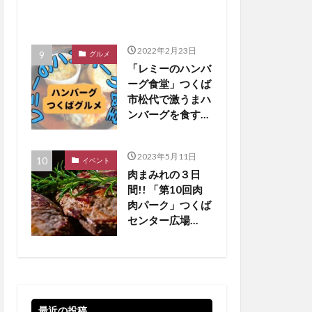
2022年2月23日
グルメ
「レミーのハンバ
ーグ食堂」つくば
市松代で激うまハ
ンバーグを食す
【つくばグルメ】
2023年5月11日
イベント
肉まみれの３日
間!! 「第10回肉
肉パーク」つくば
センター広場
【5/19•20•21 】
最近の投稿