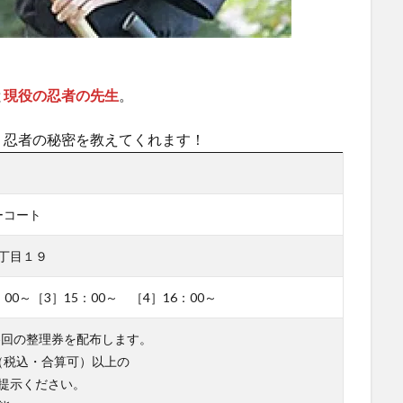
と
現役の忍者の先生
。
、忍者の秘密を教えてくれます！
ーコート
丁目１９
：00～［3］15：00～ ［4］16：00～
各回の整理券を配布します。
円（税込・合算可）以上の
提示ください。