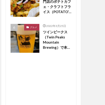
門店のポテトカフ
ェ・クラフトフラ
イス（POTATO’S
CAFE
craftfries）がつ
2022年3月25日
くば市松代にオー
グルメ
ツインピークス
プン【つくば開
（Twin Peaks
店】
Mountain
Brewing）で本場
のドイツビールが
飲める？【つくば
開店】