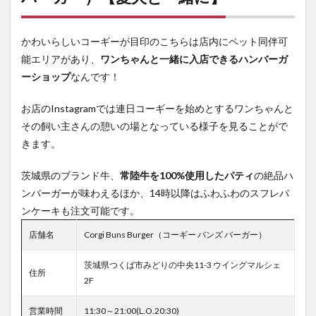
かわいらしいコーギーが目印のこちらは店内にペット同伴可
能エリアがあり、
ワンちゃんと一緒に入店できるハンバーガ
ーショップ
なんです！
お店のInstagramでは連日コーギーを始めとするワンちゃんと
その飼い主さんの憩いの場となっている様子を見ることがで
きます。
茨城県のブランド牛、
常陸牛を100%使用したパティ
の絶品ハ
ンバーガーが味わえるほか、14時以降はふわふわのスフレパ
ンケーキも注文可能です。
店舗名
Corgi Buns Burger（コーギー バンズ バーガー）
茨城県つくば市みどりの中央11-3 ウイングマルシェ
住所
2F
営業時間
11:30～21:00(L.O.20:30)