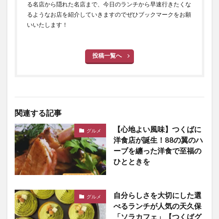
る名店から隠れた名店まで、今日のランチから早速行きたくな
るようなお店を紹介していきますのでぜひブックマークをお願
いいたします！
投稿一覧へ
関連する記事
【心地よい風味】つくばに
グルメ
洋食店が誕生！88の翼のハ
ーブを纏った洋食で至福の
ひとときを
自分らしさを大切にした選
グルメ
べるランチが人気の天久保
「ソラカフェ」【つくばグ