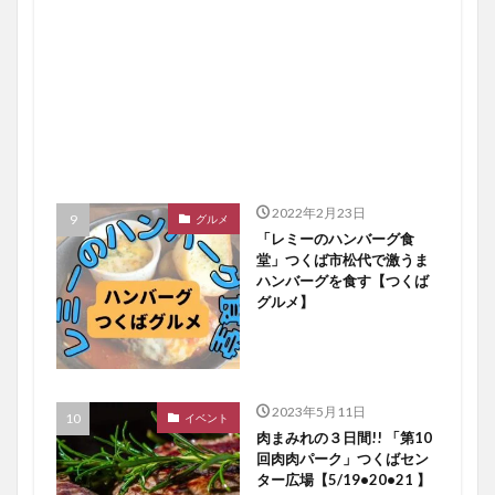
2022年2月23日
グルメ
「レミーのハンバーグ食
堂」つくば市松代で激うま
ハンバーグを食す【つくば
グルメ】
2023年5月11日
イベント
肉まみれの３日間!! 「第10
回肉肉パーク」つくばセン
ター広場【5/19•20•21 】