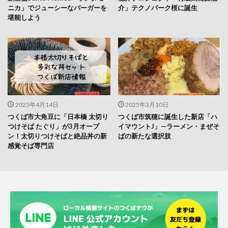
ニカ」でジューシーなバーガーを
介」テクノパーク桜に誕生
堪能しよう
2025年4月14日
2025年3月10日
つくば市大角豆に「日本橋 太切り
つくば市筑穂に誕生した新店「ハ
つけそば たぐり」が3月オープ
イマウントJ」—ラーメン・まぜそ
ン！太切りつけそばと絶品丼の新
ばの新たな選択肢
感覚そば専門店