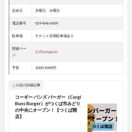
定休日
月曜日、火曜日
電話番号
029-846-0009
駐車場
テナント共用駐車場あり
関連ペー
公式Instagram
ジ
予算
1000-3000円
この店の詳細記事
コーギー バンズ バーガー（Corgi
Buns Burger）がつくば市みどり
の中央にオープン！【つくば開
店】