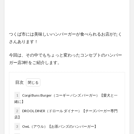
つくば市には美味しいハンバーガーが食べられるお店がたく
さんあります！
今回は、その中でもちょっと変わったコンセプトのハンバー
ガー店3軒をご紹介します。
目次
1
Corgi Buns Burger（コーギー バンズ バーガー）【愛犬と一
緒に】
2
DROOL DINER（ドロール ダイナー）【チーズバーガー専門
店】
3
OwL（アウル）【お茶バンズのハンバーガー】