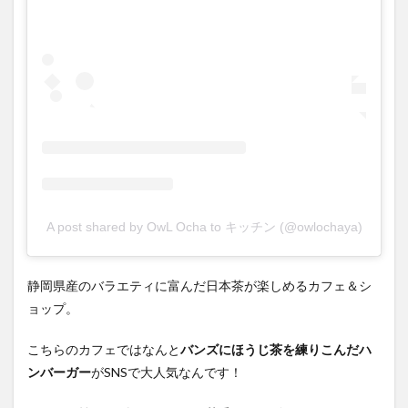
A post shared by OwL Ocha to キッチン (@owlochaya)
静岡県産のバラエティに富んだ日本茶が楽しめるカフェ＆シ
ョップ。
こちらのカフェではなんと
バンズにほうじ茶を練りこんだハ
ンバーガー
がSNSで大人気なんです！