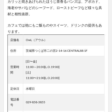
カリッと焼きあげられたほうじ茶香るバンズは、アボカド、
海老やサバなどのシーフード、ローストビーフなど様々な具
材と相性抜群。
カフェでは他にもご飯ものやスイーツ、ドリンクの提供もあ
ります。
店舗名
OwL（アウル）
住所
茨城県つくば市二の宮2-14-16 CENTRAL88 1F
[日〜金]
営業時
11:00～20:30[L.O.19:00]
間
[土]
11:00〜21:00[L.O.20:00]
定休日
水曜日
電話番
029-858-3855
号