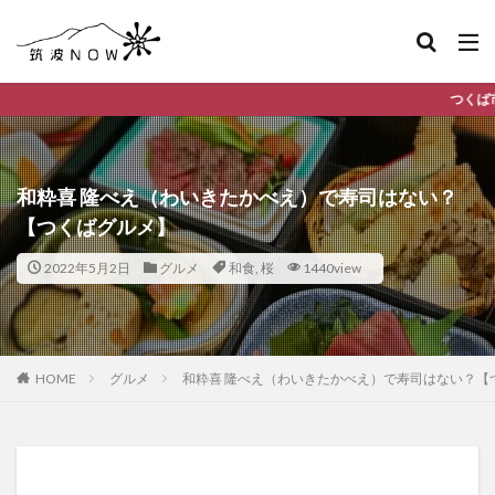
つくば市のデイリーランキングやお得
和粋喜 隆べえ（わいきたかべえ）で寿司はない？
【つくばグルメ】
2022年5月2日
グルメ
和食
,
桜
1440view
HOME
グルメ
和粋喜 隆べえ（わいきたかべえ）で寿司はない？【