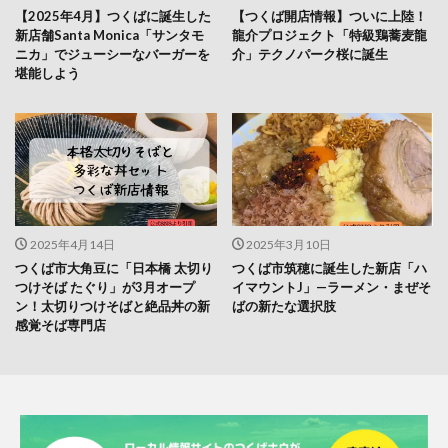
【2025年4月】つくばに誕生した
【つくば開店情報】ついに上陸！
新店舗Santa Monica「サンタモ
龍介プロジェクト「特級鶏蕎麦龍
ニカ」でジューシーなバーガーを
介」テクノパーク桜に誕生
堪能しよう
2025年4月14日
2025年3月10日
つくば市大角豆に「日本橋 太切り
つくば市筑穂に誕生した新店「ハ
つけそば たぐり」が3月オープ
イマウントJ」—ラーメン・まぜそ
ン！太切りつけそばと絶品丼の新
ばの新たな選択肢
感覚そば専門店