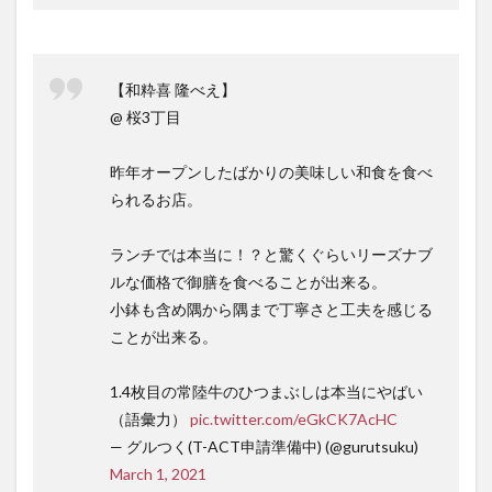
【和粋喜 隆べえ】
@ 桜3丁目
昨年オープンしたばかりの美味しい和食を食べ
られるお店。
ランチでは本当に！？と驚くぐらいリーズナブ
ルな価格で御膳を食べることが出来る。
小鉢も含め隅から隅まで丁寧さと工夫を感じる
ことが出来る。
1.4枚目の常陸牛のひつまぶしは本当にやばい
（語彙力）
pic.twitter.com/eGkCK7AcHC
— グルつく(T-ACT申請準備中) (@gurutsuku)
March 1, 2021