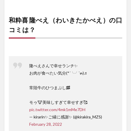
和粋喜 隆べえ（わいきたかべえ）の口
コミは？
隆べえさんで幸せランチ✨
お肉が食べたい気分(*´╰╯`๓)♬
常陸牛のひつまぶし🥓
モゥ🐮美味しすぎて幸せすぎ🥰
pic.twitter.com/4mk1mMe7DH
— kirarin✨ご縁に感謝✨ (@kirakira_MZS)
February 28, 2022