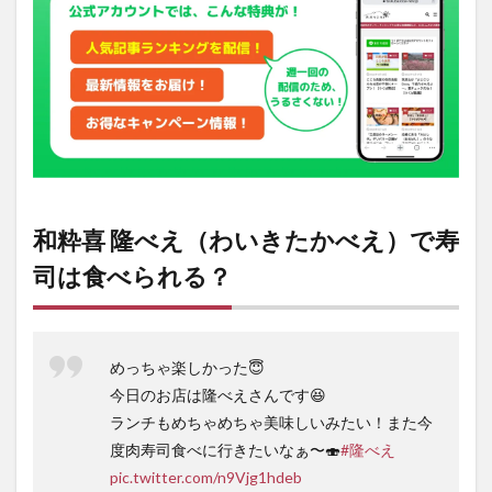
和粋喜 隆べえ（わいきたかべえ）で寿
司は食べられる？
めっちゃ楽しかった😇
今日のお店は隆べえさんです😆
ランチもめちゃめちゃ美味しいみたい！また今
度肉寿司食べに行きたいなぁ〜🍣
#隆べえ
pic.twitter.com/n9Vjg1hdeb