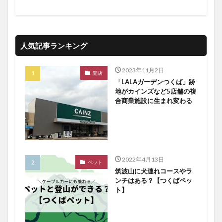
人気記事ランキング
2023年11月2日
開店
「LALAガーデンつくば」跡
地がカインズなど5店舗の複
合商業施設に生まれ変わる
2022年4月13日
ペット
筑波山に犬連れコースやラ
ンチはある？【つくばペッ
ト】