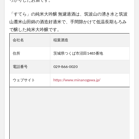
「すてら」の純米大吟醸 無濾過酒は、筑波山の湧き水と筑波
山麓米山田錦の酒造好適米で、手間隙かけて低温長期もろみ
で醸した純米大吟醸です。
会社名
稲葉酒造
住所
茨城県つくば市沼田1485番地
電話番号
029-866-0020
ウェブサイト
https://www.minanogawa.jp/