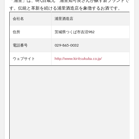
「浦里」は、6代目蔵元 浦里知可良さんが醸す新ブランドで
す。伝統と革新を続ける浦里酒造店を象徴するお酒です。
会社名
浦里酒造店
住所
茨城県つくば市吉沼982
電話番号
029-865-0032
ウェブサイト
http://www.kiritsukuba.co.jp/