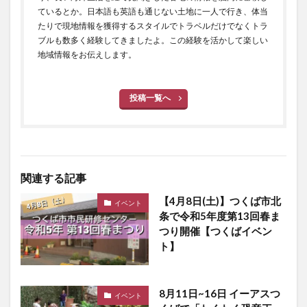
ているとか。日本語も英語も通じない土地に一人で行き、体当
たりで現地情報を獲得するスタイルでトラベルだけでなくトラ
ブルも数多く経験してきましたよ。この経験を活かして楽しい
地域情報をお伝えします。
投稿一覧へ
関連する記事
【4月8日(土)】つくば市北
イベント
条で令和5年度第13回春ま
つり開催【つくばイベン
ト】
8月11日~16日 イーアスつ
イベント