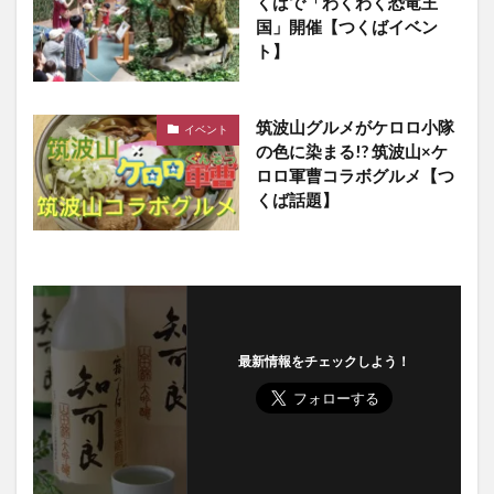
くばで「わくわく恐竜王
国」開催【つくばイベン
ト】
筑波山グルメがケロロ小隊
イベント
の色に染まる!? 筑波山×ケ
ロロ軍曹コラボグルメ【つ
くば話題】
最新情報をチェックしよう！