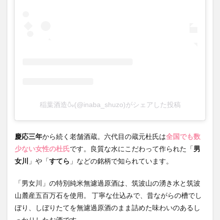
稲葉酒造🍶(@inaba_shuzo)がシェアした投稿
慶応三年
から続く老舗酒蔵。六代目の蔵元杜氏は
全国でも数
少ない女性の杜氏
です。良質な水にこだわって作られた「
男
女川
」や「
すてら
」などの銘柄で知られています。
「男女川」の特別純米無濾過原酒は、筑波山の湧き水と筑波
山麓産五百万石を使用。 丁寧な仕込みで、昔ながらの槽でし
ぼり、しぼりたてを無濾過原酒のまま詰めた味わいのあるし
っかりしたお酒です。