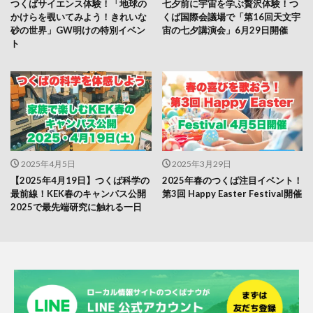
つくばサイエンス体験！「地球の
七夕前に宇宙を学ぶ贅沢体験！つ
かけらを覗いてみよう！きれいな
くば国際会議場で「第16回天文宇
砂の世界」GW明けの特別イベン
宙の七夕講演会」6月29日開催
ト
2025年4月5日
2025年3月29日
【2025年4月19日】つくば科学の
2025年春のつくば注目イベント！
最前線！KEK春のキャンパス公開
第3回 Happy Easter Festival開催
2025で最先端研究に触れる一日