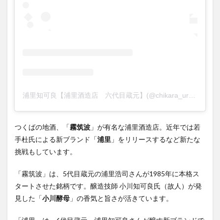
浦里知可良【浦里酒造店 六代目蔵元】(@chikara_urazato)がシェアした投稿
つくばの地酒、「
霧筑波
」が有名な浦里酒造店。近年では若
手杜氏による新ブランド「
浦里
」をリリースするなど新たな
挑戦もしています。
「霧筑波」は、5代目蔵元の浦里浩司さんが1985年に本格ス
タートさせた銘柄です。醸造技師 小川知可良氏（故人）が発
見した「
小川酵母
」の香気と旨さが活きています。