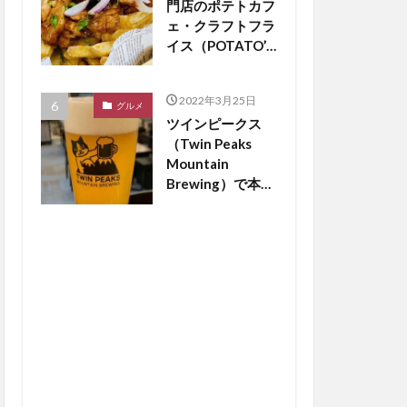
門店のポテトカフ
ェ・クラフトフラ
イス（POTATO’S
CAFE
craftfries）がつ
2022年3月25日
くば市松代にオー
グルメ
ツインピークス
プン【つくば開
（Twin Peaks
店】
Mountain
Brewing）で本場
のドイツビールが
飲める？【つくば
開店】