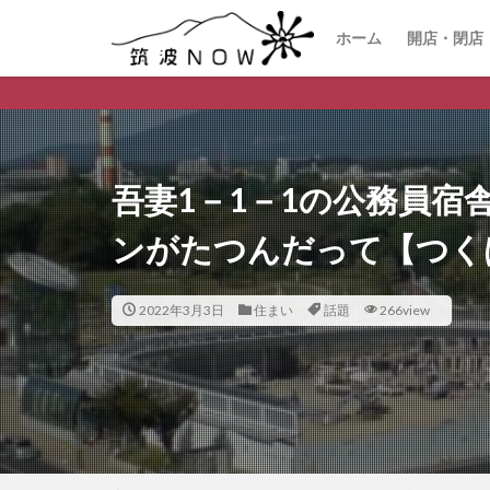
ホーム
開店・閉店
つくば市のデイリー
吾妻1－1－1の公務員宿
ンがたつんだって【つく
2022年3月3日
住まい
話題
266view