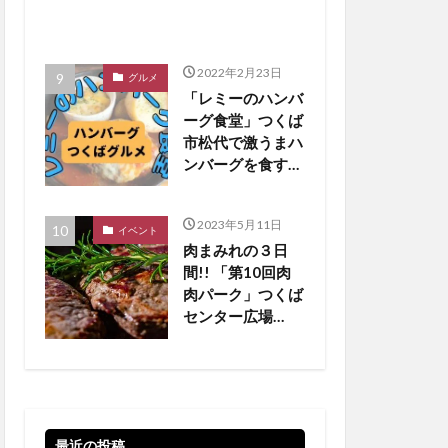
2022年2月23日
グルメ
「レミーのハンバ
ーグ食堂」つくば
市松代で激うまハ
ンバーグを食す
【つくばグルメ】
2023年5月11日
イベント
肉まみれの３日
間!! 「第10回肉
肉パーク」つくば
センター広場
【5/19•20•21 】
最近の投稿