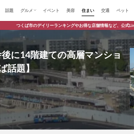
話題
グルメ
イベント
美容
住まい
交通
ペット
ラーメン
ランチ
カフェ
パスタ
ランキングやお得な店舗情報など、公式Lineだけの限定情報を配信中
舎後に14階建ての高層マンショ
ば話題】