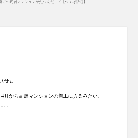
階建ての高層マンションがたつんだって【つくば話題】
ュだね。
、4月から高層マンションの着工に入るみたい。