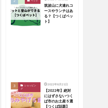
ペット
筑波山に犬連れコ
ースやランチはあ
る？【つくばペッ
ト】
2022年8月21日
ショッピン
グ
【2022年】絶対
にはずさないつく
ば市のお土産５選
【つくば話題】