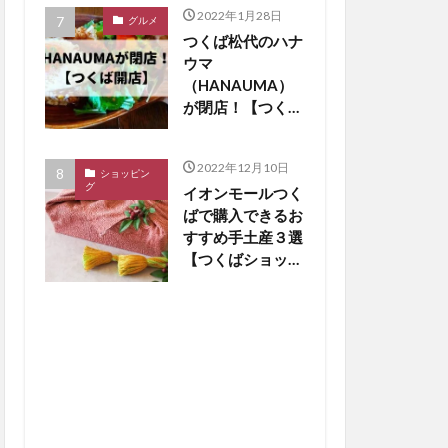
2022年1月28日
グルメ
つくば松代のハナ
ウマ
（HANAUMA）
が閉店！【つくば
閉店】
2022年12月10日
ショッピン
グ
イオンモールつく
ばで購入できるお
すすめ手土産３選
【つくばショッピ
ング】