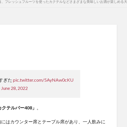
」は、フレッシュフルーツを使ったカクテルなどさまざまな美味しいお酒が楽しめる
よすぎた
pic.twitter.com/5AyNAw0cKU
)
June 28, 2022
カクテルバー408
」
。
内にはカウンター席とテーブル席があり、一人飲みに