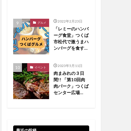
2022年2月23日
グルメ
「レミーのハンバ
ーグ食堂」つくば
市松代で激うまハ
ンバーグを食す
【つくばグルメ】
2023年5月11日
イベント
肉まみれの３日
間!! 「第10回肉
肉パーク」つくば
センター広場
【5/19•20•21 】
最近の投稿