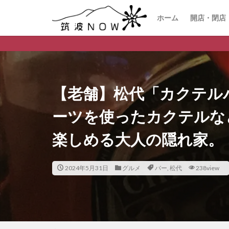
ホーム
開店・閉店
つくば市のデ
【老舗】松代「カクテル
ーツを使ったカクテルな
楽しめる大人の隠れ家。
2024年5月31日
グルメ
バー
,
松代
238view