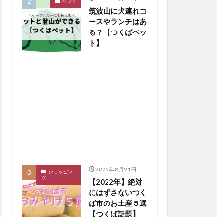
ペット
筑波山に犬連れコ
ースやランチはあ
る？【つくばペッ
ト】
2022年8月21日
ショッピン
グ
【2022年】絶対
にはずさないつく
ば市のお土産５選
【つくば話題】