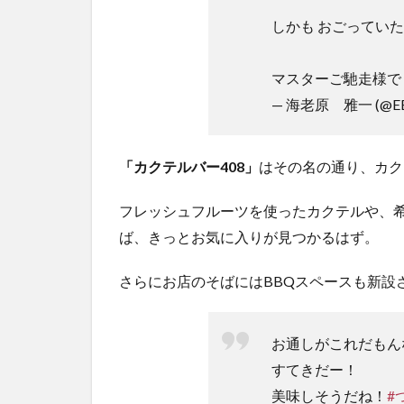
しかも おごってい
マスターご馳走様で
— 海老原 雅一 (@EB
「
カクテルバー408
」
はその名の通り、カク
フレッシュフルーツを使ったカクテルや、
ば、きっとお気に入りが見つかるはず。
さらにお店のそばにはBBQスペースも新設
お通しがこれだもん
すてきだー！
美味しそうだね！
#