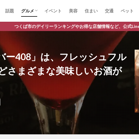
話題
グルメ
イベント
美容
住まい
交通
ペット
ラーメン
ランチ
カフェ
パスタ
イリーランキングやお得な店舗情報など、公式Lineだけの限定情報を配
バー408」は、フレッシュフル
どさまざまな美味しいお酒が