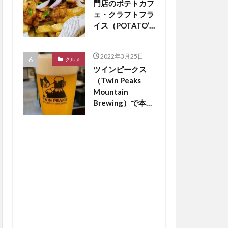
門店のポテトカフ
ェ・クラフトフラ
イス（POTATO’S
CAFE
craftfries）がつ
2022年3月25日
くば市松代にオー
グルメ
ツインピークス
プン【つくば開
（Twin Peaks
店】
Mountain
Brewing）で本場
のドイツビールが
飲める？【つくば
開店】