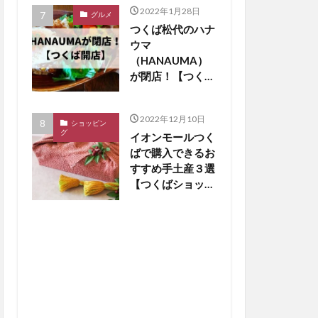
2022年1月28日
グルメ
つくば松代のハナ
ウマ
（HANAUMA）
が閉店！【つくば
閉店】
2022年12月10日
ショッピン
グ
イオンモールつく
ばで購入できるお
すすめ手土産３選
【つくばショッピ
ング】