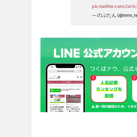
pic.twitter.com/JxH
— のぷたん (@nmn_n