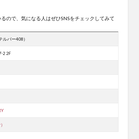
るので、気になる人はぜひSNSをチェックしてみて
カクテルバー408）
2 2F
RY
r）