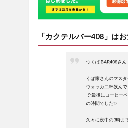
「
カクテルバー408
」
はお
つくば BAR408さん
くぼ家さんのマスター
ウォッカ二杯飲んで 
で 最後にコーヒー
の時間でした✨
久々に夜中の3時ま