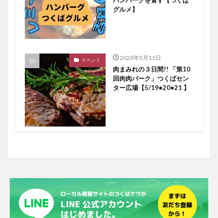
グルメ】
2023年5月11日
イベント
肉まみれの３日間!! 「第10
回肉肉パーク」つくばセン
ター広場【5/19•20•21 】